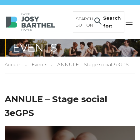
Search
SEARCH
BUTTON
for:
EVENTS
Accueil
Events
ANNULE – Stage social 3eGPS
ANNULE – Stage social
3eGPS