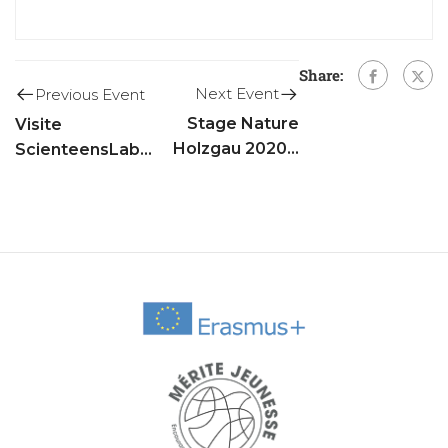
Share:
Next Event
Previous Event
Stage Nature
Visite
Holzgau 2020 –
ScienteensLab
4GIG, 4GPS,
UniLu – Classes
4CL1 & 4CL2 –
1eCC & 2eCC
ANNULE