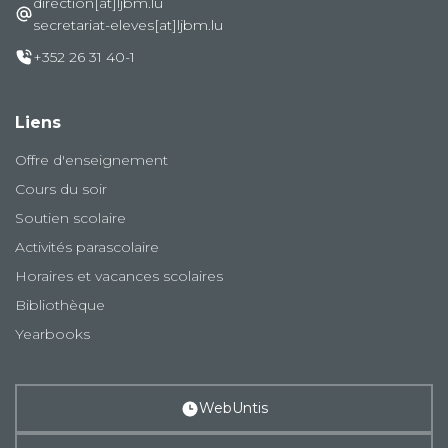
direction[at]ljbm.lu
secretariat-eleves[at]ljbm.lu
+352 26 31 40-1
Liens
Offre d'enseignement
Cours du soir
Soutien scolaire
Activités parascolaire
Horaires et vacances scolaires
Bibliothèque
Yearbooks
WebUntis