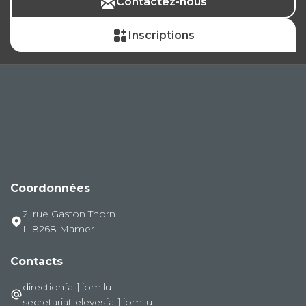
Contactez-nous
Inscriptions
Coordonnées
2, rue Gaston Thorn
L-8268 Mamer
Contacts
direction[at]ljbm.lu
secretariat-eleves[at]ljbm.lu