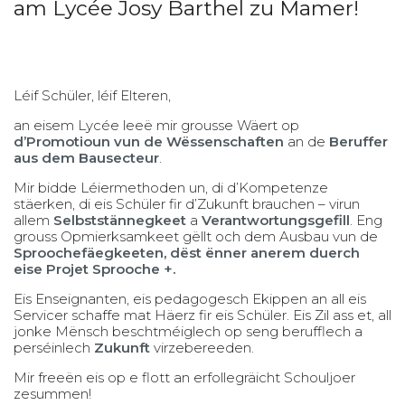
am Lycée Josy Barthel zu Mamer!
Léif Schüler, léif Elteren,
an eisem Lycée leeë mir grousse Wäert op
d’Promotioun vun de Wëssenschaften
an de
Beruffer
aus dem Bausecteur
.
Mir bidde Léiermethoden un, di d’Kompetenze
stäerken, di eis Schüler fir d’Zukunft brauchen – virun
allem
Selbststännegkeet
a
Verantwortungsgefill
. Eng
grouss Opmierksamkeet gëllt och dem Ausbau vun de
Sproochefäegkeeten, dëst ënner anerem duerch
eise Projet Sprooche +.
Eis Enseignanten, eis pedagogesch Ekippen an all eis
Servicer schaffe mat Häerz fir eis Schüler. Eis Zil ass et, all
jonke Mënsch beschtméiglech op seng berufflech a
perséinlech
Zukunft
virzebereeden.
Mir freeën eis op e flott an erfollegräicht Schouljoer
zesummen!