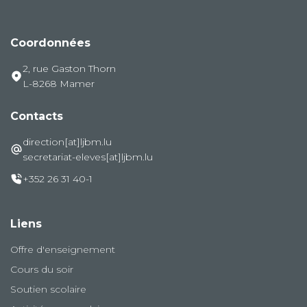
Coordonnées
2, rue Gaston Thorn
L-8268 Mamer
Contacts
direction[at]ljbm.lu
secretariat-eleves[at]ljbm.lu
+352 26 31 40-1
Liens
Offre d'enseignement
Cours du soir
Soutien scolaire