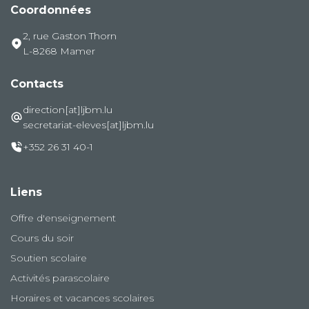
Coordonnées
2, rue Gaston Thorn
L-8268 Mamer
Contacts
direction[at]ljbm.lu
secretariat-eleves[at]ljbm.lu
+352 26 31 40-1
Liens
Offre d'enseignement
Cours du soir
Soutien scolaire
Activités parascolaire
Horaires et vacances scolaires