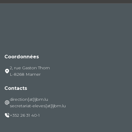
Coordonnées
2, rue Gaston Thorn
L-8268 Mamer
Contacts
direction[at]ljbm.lu
secretariat-eleves[at]ljbm.lu
+352 26 31 40-1