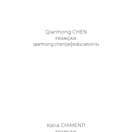
Qianhong CHEN
FRANÇAIS
qianhong.chen[at]education.lu
Katia CHIMENTI
FRANÇAIS