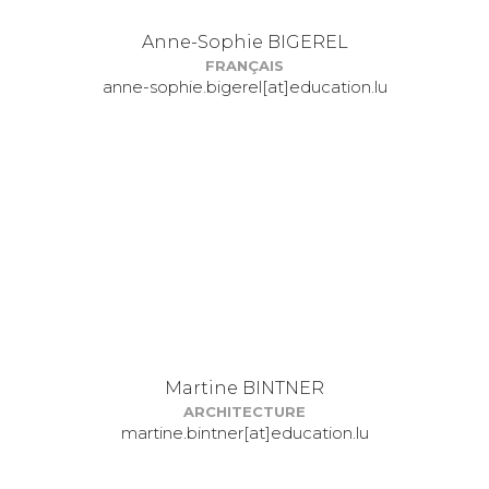
Anne-Sophie BIGEREL
FRANÇAIS
anne-sophie.bigerel[at]education.lu
Martine BINTNER
ARCHITECTURE
martine.bintner[at]education.lu