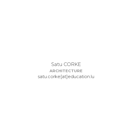
Satu CORKE
ARCHITECTURE
satu.corke[at]education.lu