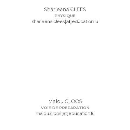
Sharleena CLEES
PHYSIQUE
sharleena.clees[at]education.lu
Malou CLOOS
VOIE DE PREPARATION
malou.cloos[at]education.lu