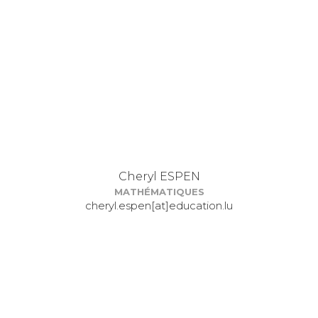
Cheryl ESPEN
MATHÉMATIQUES
cheryl.espen[at]education.lu