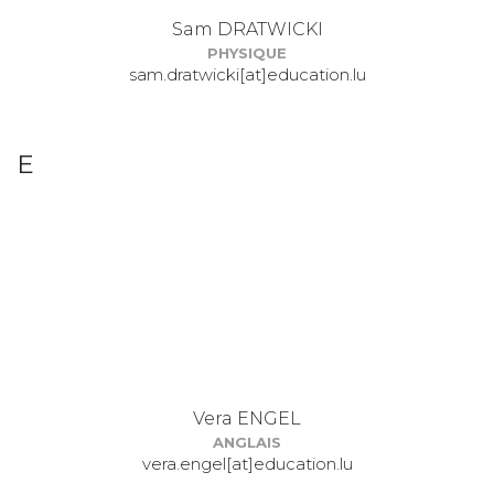
Sam DRATWICKI
PHYSIQUE
sam.dratwicki[at]education.lu
E
Vera ENGEL
ANGLAIS
vera.engel[at]education.lu