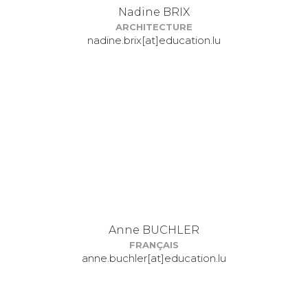
Nadine BRIX
ARCHITECTURE
nadine.brix[at]education.lu
Anne BUCHLER
FRANÇAIS
anne.buchler[at]education.lu