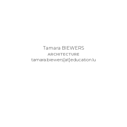
Tamara BIEWERS
ARCHITECTURE
tamara.biewers[at]education.lu