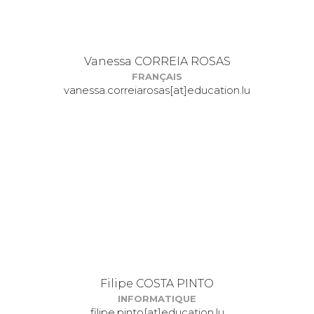
Vanessa CORREIA ROSAS
FRANÇAIS
vanessa.correiarosas[at]education.lu
Filipe COSTA PINTO
INFORMATIQUE
filipe.pinto[at]education.lu