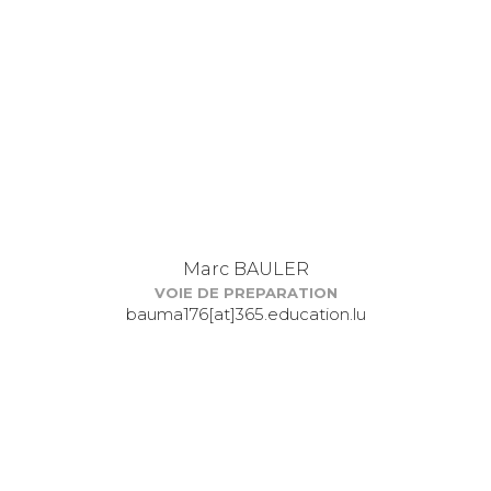
Marc BAULER
VOIE DE PREPARATION
bauma176[at]365.education.lu