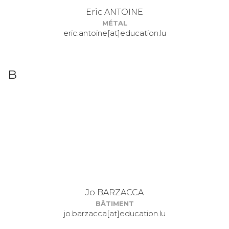
Eric ANTOINE
MÉTAL
eric.antoine[at]education.lu
B
Jo BARZACCA
BÂTIMENT
jo.barzacca[at]education.lu