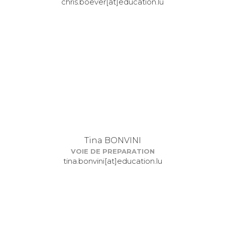
chris.boever[at]education.lu
Tina BONVINI
VOIE DE PREPARATION
tina.bonvini[at]education.lu