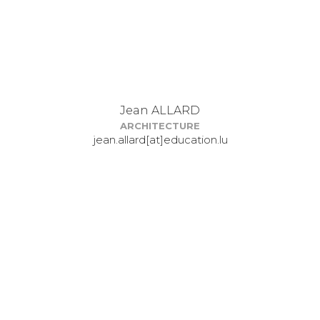
Jean ALLARD
ARCHITECTURE
jean.allard[at]education.lu