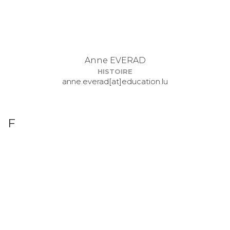
Anne EVERAD
HISTOIRE
anne.everad[at]education.lu
F