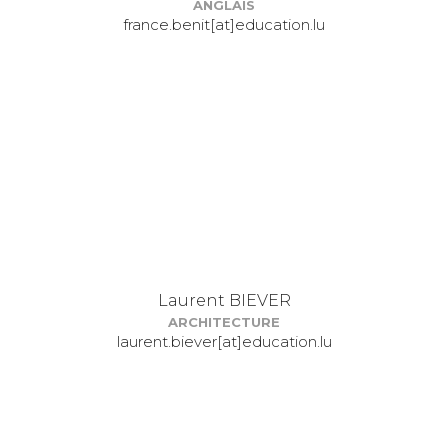
ANGLAIS
france.benit[at]education.lu
Laurent BIEVER
ARCHITECTURE
laurent.biever[at]education.lu