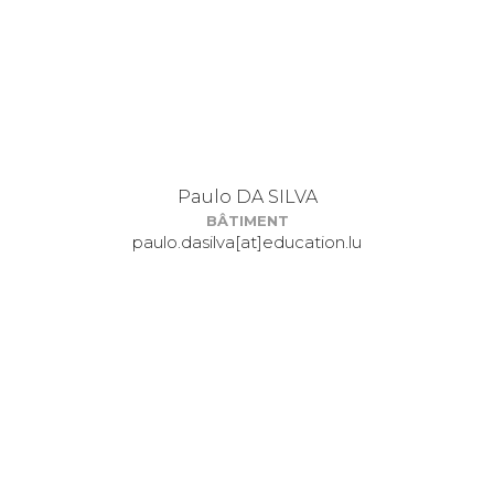
Paulo DA SILVA
BÂTIMENT
paulo.dasilva[at]education.lu