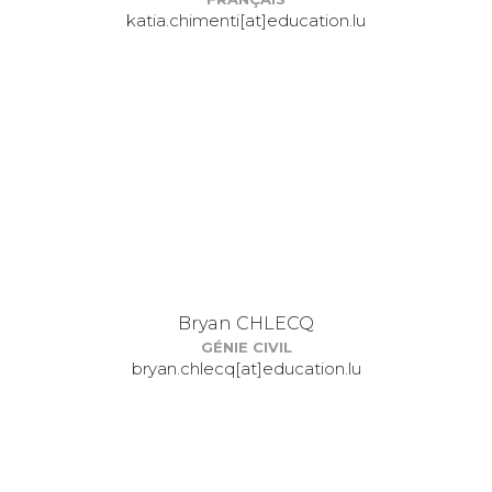
katia.chimenti[at]education.lu
Bryan CHLECQ
GÉNIE CIVIL
bryan.chlecq[at]education.lu