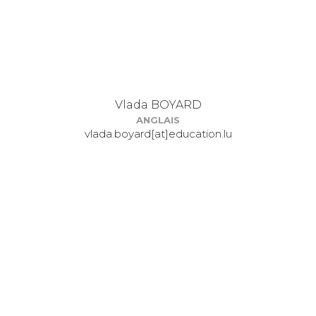
Vlada BOYARD
ANGLAIS
vlada.boyard[at]education.lu