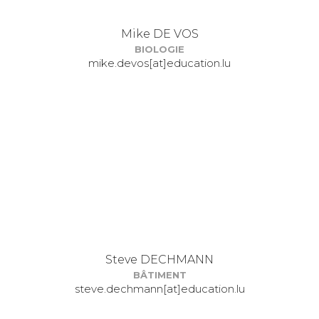
Mike DE VOS
BIOLOGIE
mike.devos[at]education.lu
Steve DECHMANN
BÂTIMENT
steve.dechmann[at]education.lu