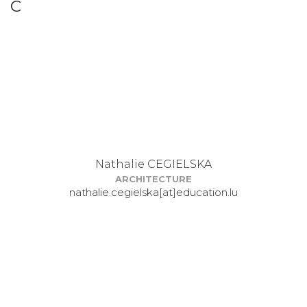
C
Nathalie CEGIELSKA
ARCHITECTURE
nathalie.cegielska[at]education.lu