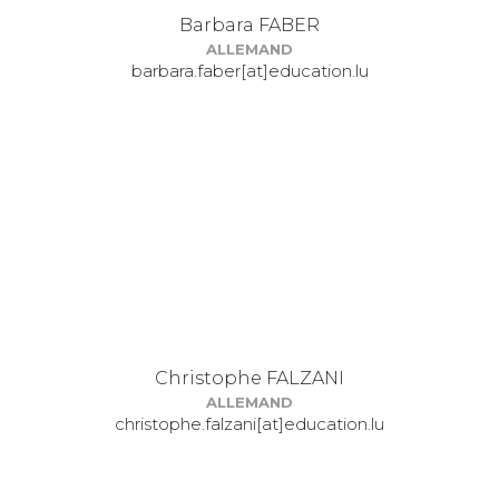
Barbara FABER
ALLEMAND
barbara.faber[at]education.lu
Christophe FALZANI
ALLEMAND
christophe.falzani[at]education.lu