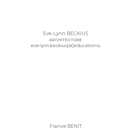
Eve-Lynn BECKIUS
ARCHITECTURE
eve-lynn.beckius[at]education.lu
France BENIT