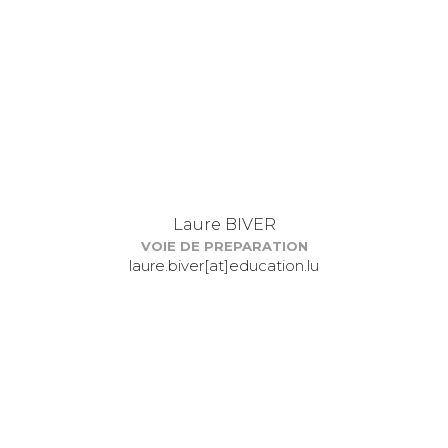
Laure BIVER
VOIE DE PREPARATION
laure.biver[at]education.lu