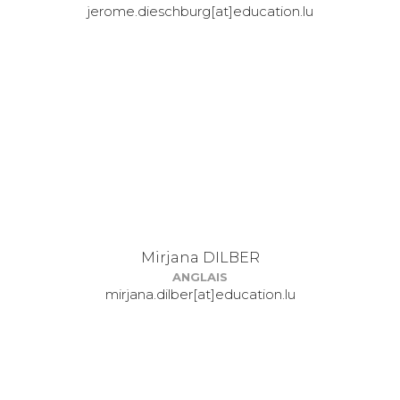
jerome.dieschburg[at]education.lu
Mirjana DILBER
ANGLAIS
mirjana.dilber[at]education.lu