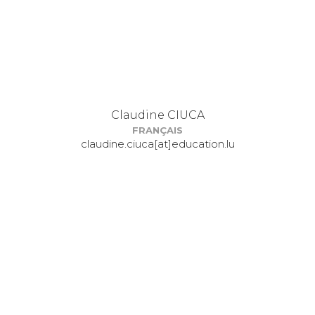
Claudine CIUCA
FRANÇAIS
claudine.ciuca[at]education.lu