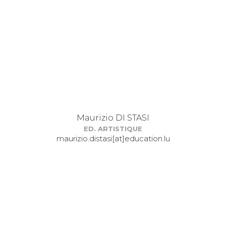
Maurizio DI STASI
ED. ARTISTIQUE
maurizio.distasi[at]education.lu