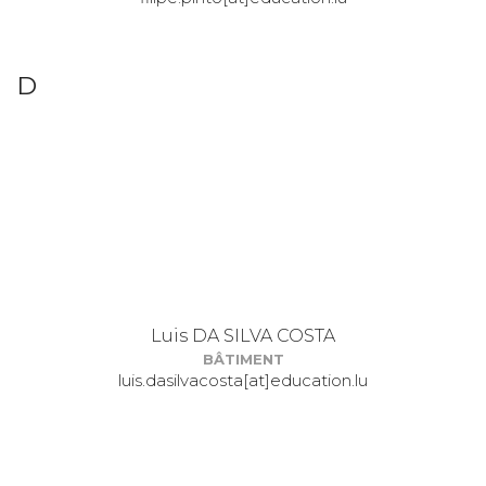
D
Luis DA SILVA COSTA
BÂTIMENT
luis.dasilvacosta[at]education.lu