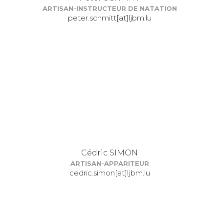
ARTISAN-INSTRUCTEUR DE NATATION
peter.schmitt[at]ljbm.lu
Cédric SIMON
ARTISAN-APPARITEUR
cedric.simon[at]ljbm.lu