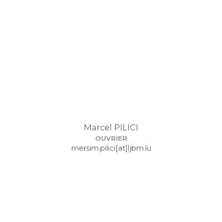
Marcel PILICI
OUVRIER
mersim.pilici[at]ljbm.lu