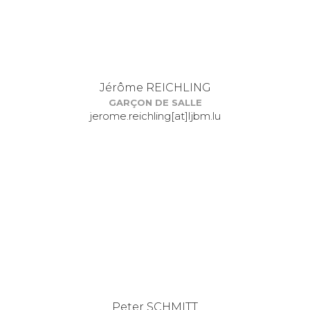
Jérôme REICHLING
GARÇON DE SALLE
jerome.reichling[at]ljbm.lu
Peter SCHMITT