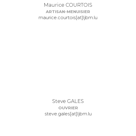
Maurice COURTOIS
ARTISAN-MENUISIER
maurice.courtois[at]ljbm.lu
Steve GALES
OUVRIER
steve.gales[at]ljbm.lu