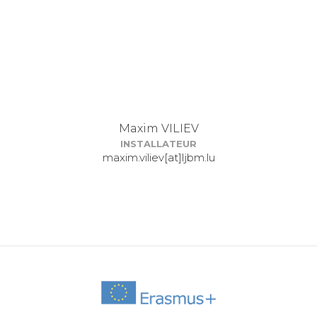
Maxim VILIEV
INSTALLATEUR
maxim.viliev[at]ljbm.lu