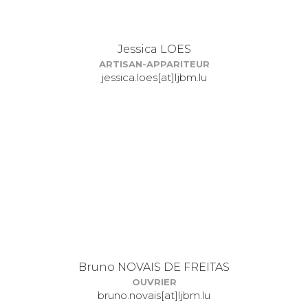
Jessica LOES
ARTISAN-APPARITEUR
jessica.loes[at]ljbm.lu
Bruno NOVAIS DE FREITAS
OUVRIER
bruno.novais[at]ljbm.lu