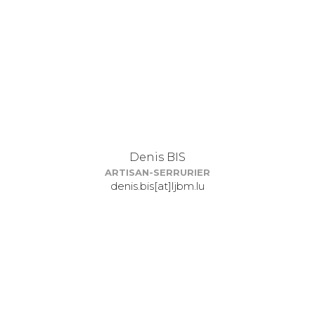
Denis BIS
ARTISAN-SERRURIER
denis.bis[at]ljbm.lu