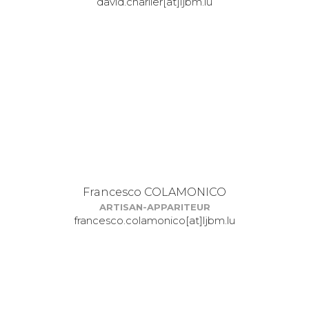
david.charlier[at]ljbm.lu
Francesco COLAMONICO
ARTISAN-APPARITEUR
francesco.colamonico[at]ljbm.lu