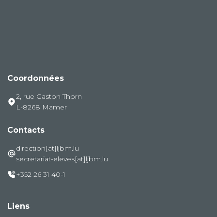
Coordonnées
2, rue Gaston Thorn
L-8268 Mamer
Contacts
direction[at]ljbm.lu
secretariat-eleves[at]ljbm.lu
+352 26 31 40-1
Liens