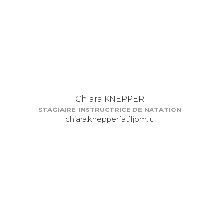
Chiara KNEPPER
STAGIAIRE-INSTRUCTRICE DE NATATION
chiara.knepper[at]ljbm.lu