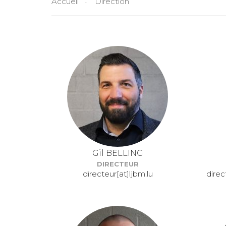
Accueil
Direction
Gil BELLING
DIRECTEUR
directeur[at]ljbm.lu
direc