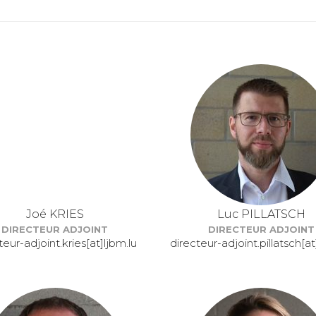
Joé KRIES
Luc PILLATSCH
DIRECTEUR ADJOINT
DIRECTEUR ADJOINT
teur-adjoint.kries[at]ljbm.lu
directeur-adjoint.pillatsch[at