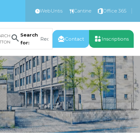
WebUntis
Cantine
Office 365
Search
ARCH
Contact
Inscriptions
TTON
for: