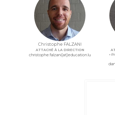
Christophe FALZANI
ATTACHÉ À LA DIRECTION
A
christophe.falzani[at]education.lu
« Bi
dan