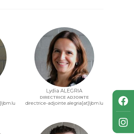
Lydia ALEGRIA
DIRECTRICE ADJOINTE
]ljbm.lu
directrice-adjointe.alegria[at]ljbm.lu