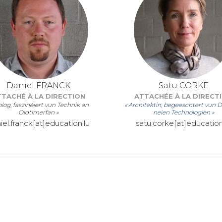
Daniel FRANCK
Satu CORKE
TTACHÉ À LA DIRECTION
ATTACHÉE À LA DIRECT
olog, faszinéiert vun Technik an
« Architektin, begeeschtert vun D
Oldtimerfan »
neien Technologien »
iel.franck[at]education.lu
satu.corke[at]education