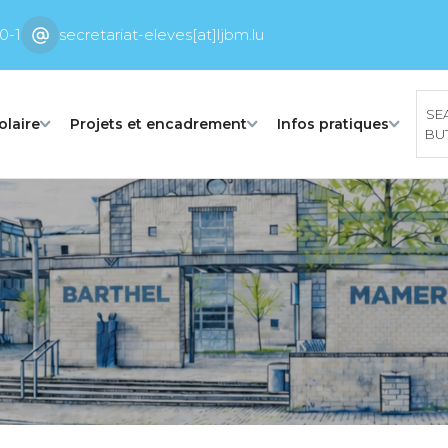
0-1
secretariat-eleves[at]ljbm.lu
SE
olaire
Projets et encadrement
Infos pratiques
BU