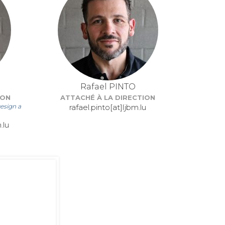
Rafael PINTO
ION
ATTACHÉ À LA DIRECTION
esign a
rafael.pinto[at]ljbm.lu
.lu