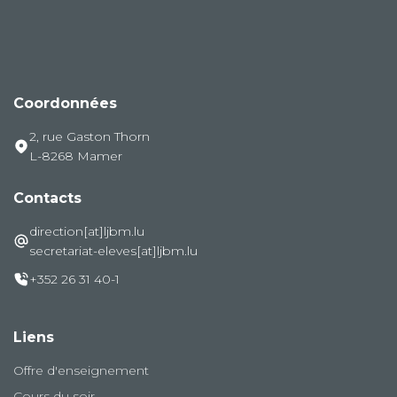
Coordonnées
2, rue Gaston Thorn
L-8268 Mamer
Contacts
direction[at]ljbm.lu
secretariat-eleves[at]ljbm.lu
+352 26 31 40-1
Liens
Offre d'enseignement
Cours du soir