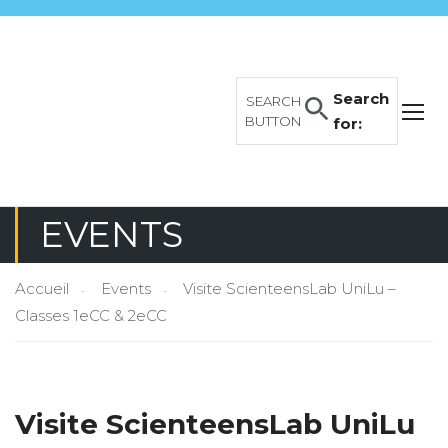
Search
SEARCH
BUTTON
for:
EVENTS
Accueil
Events
Visite ScienteensLab UniLu –
Classes 1eCC & 2eCC
Visite ScienteensLab UniLu