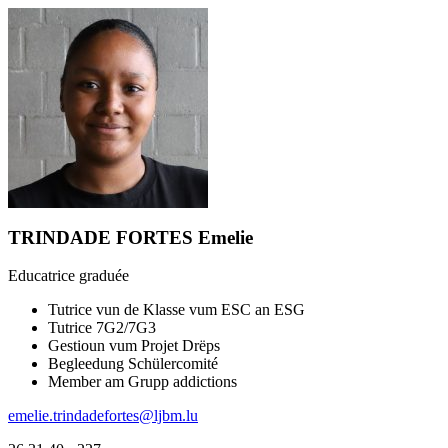
TRINDADE FORTES Emelie
Educatrice graduée
Tutrice vun de Klasse vum ESC an ESG
Tutrice 7G2/7G3
Gestioun vum Projet Drëps
Begleedung Schülercomité
Member am Grupp addictions
emelie.trindadefortes@ljbm.lu