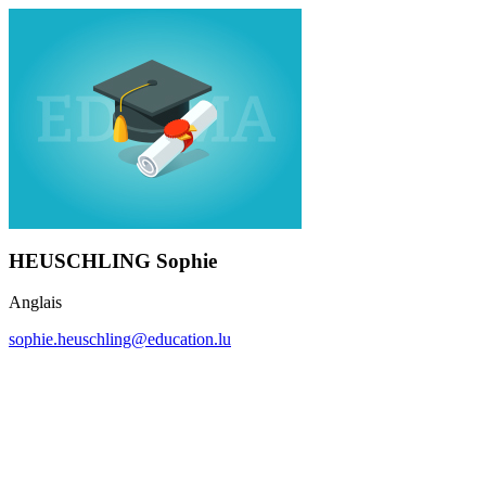
HEUSCHLING Sophie
Anglais
sophie.heuschling@education.lu