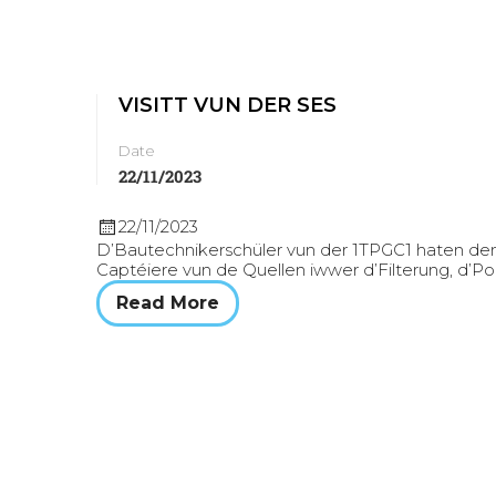
VISITT VUN DER SES
Date
22/11/2023
22/11/2023
D’Bautechnikerschüler vun der 1TPGC1 haten den
Captéiere vun de Quellen iwwer d’Filterung, d’P
Read More