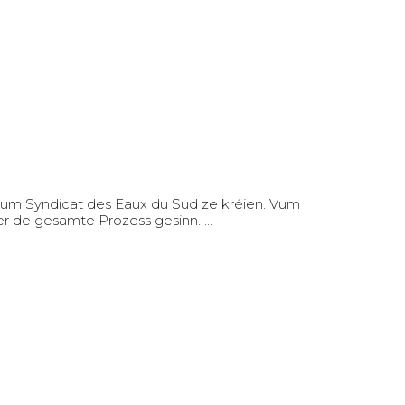
vum Syndicat des Eaux du Sud ze kréien. Vum
ler de gesamte Prozess gesinn. …