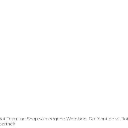
eamline Shop säin eegene Webshop. Do fënnt ee vill flott S
sy-barthel/