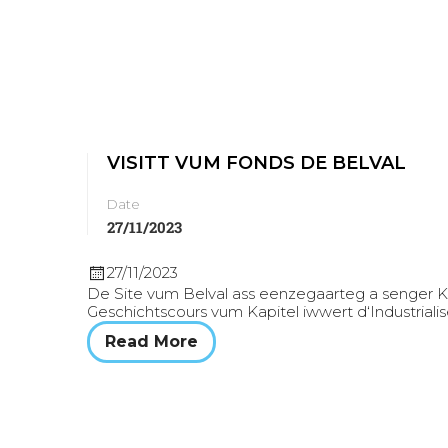
VISITT VUM FONDS DE BELVAL
Date
27/11/2023
27/11/2023
De Site vum Belval ass eenzegaarteg a senger 
Geschichtscours vum Kapitel iwwert d‘Industrialis
Read More