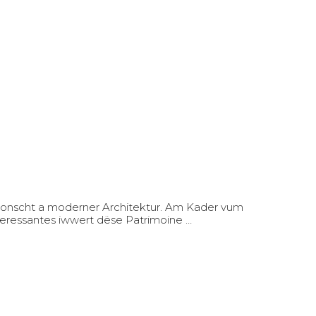
Konscht a moderner Architektur. Am Kader vum
Interessantes iwwert dëse Patrimoine …