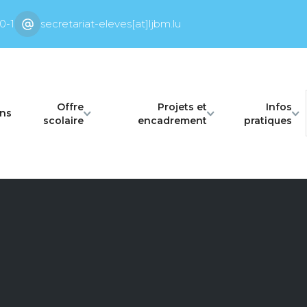
0-1
secretariat-eleves[at]ljbm.lu
Offre
Projets et
Infos
ons
scolaire
encadrement
pratiques