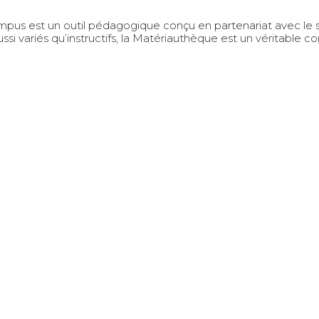
pus est un outil pédagogique conçu en partenariat avec le si
si variés qu’instructifs, la Matériauthèque est un véritable c