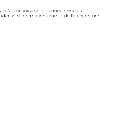
te Materiaux.archi et plusieurs écoles
ondensé d’informations autour de l’architecture …