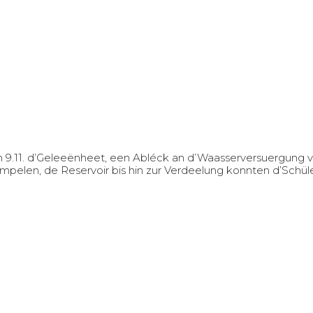
 9.11. d’Geleeënheet, een Abléck an d’Waasserversuergung 
ompelen, de Reservoir bis hin zur Verdeelung konnten d’Schü