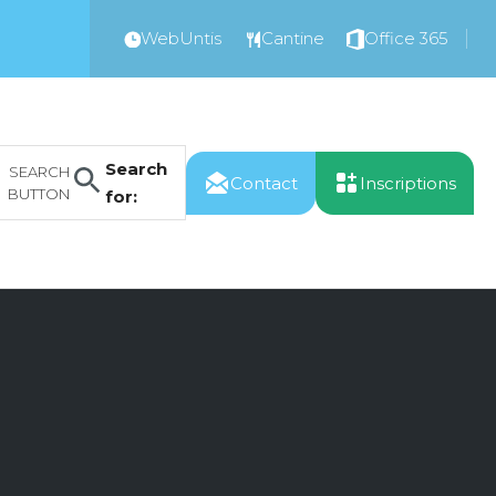
WebUntis
Cantine
Office 365
Search
SEARCH
Contact
Inscriptions
BUTTON
for: