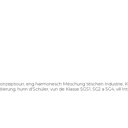
Konzeptioun, eng harmonesch Mëschung tëschen Industrie, 
éierung, hunn d‘Schüler, vun de Klasse 5GS1, 5G2 a 5G4, vill 