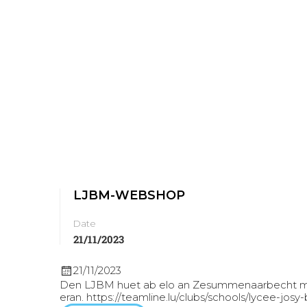
LJBM-WEBSHOP
Date
21/11/2023
21/11/2023
Den LJBM huet ab elo an Zesummenaarbecht mat T
eran. https://teamline.lu/clubs/schools/lycee-jo