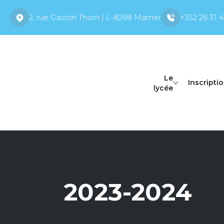
2, rue Gaston Thorn | L-8268 Mamer
+352 26 31 4
Le
Inscripti
lycée
2023-2024