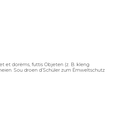
 et dorëms, futtis Objeten (z. B. kleng
eheien. Sou droen d’Schüler zum Ëmweltschutz