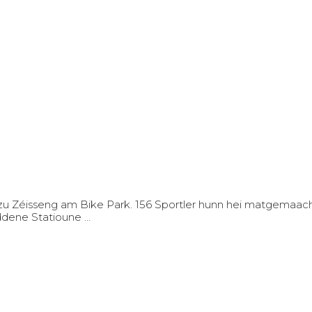
zu Zéisseng am Bike Park. 156 Sportler hunn hei matgemaac
iddene Statioune …