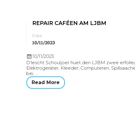
REPAIR CAFÉEN AM LJBM
Date
10/11/2023
10/11/2023
D’lescht Schouljoer huet den LJBM zwee erfollegr
Elektrogeräter, Kleeder, Computeren, Spillsaac
bei, …
Read More