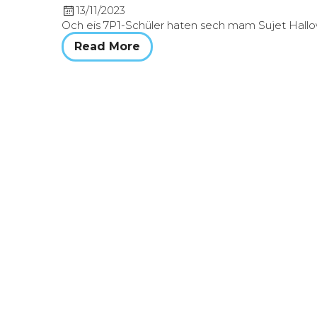
13/11/2023
Och eis 7P1-Schüler haten sech mam Sujet Hall
Read More