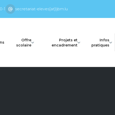
0-1
secretariat-eleves[at]ljbm.lu
Offre
Projets et
Infos
ons
scolaire
encadrement
pratiques