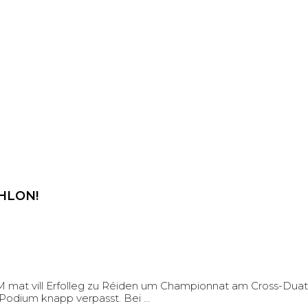
HLON!
 mat vill Erfolleg zu Réiden um Championnat am Cross-Duathl
e Podium knapp verpasst. Bei …