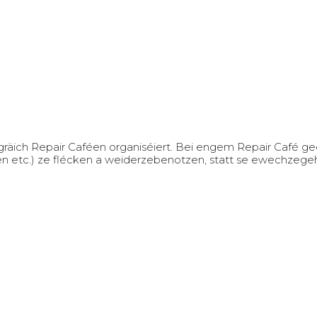
äich Repair Caféen organiséiert. Bei engem Repair Café geet
hen etc.) ze flécken a weiderzebenotzen, statt se ewechzeg