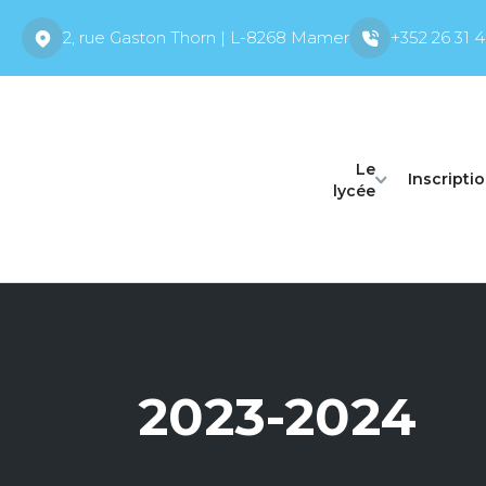
2, rue Gaston Thorn | L-8268 Mamer
+352 26 31 4
Le
Inscripti
lycée
2023-2024