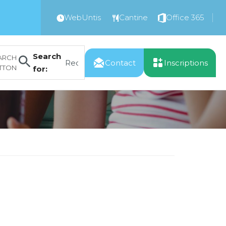
WebUntis
Cantine
Office 365
Search
ARCH
Contact
Inscriptions
TTON
for: