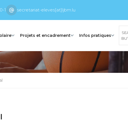
0-1
secretariat-eleves[at]ljbm.lu
SE
olaire
Projets et encadrement
Infos pratiques
BU
al
l