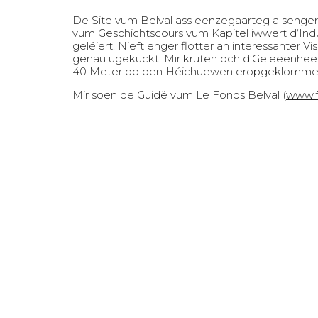
De Site vum Belval ass eenzegaarteg a senge
vum Geschichtscours vum Kapitel iwwert d‘Indust
geléiert. Nieft enger flotter an interessanter V
genau ugekuckt. Mir kruten och d’Geleeënhee
40 Meter op den Héichuewen eropgeklommen, h
Mir soen de Guidë vum Le Fonds Belval (
www.f