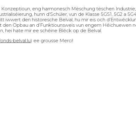
r Konzeptioun, eng harmonesch Mëschung tëschen Industrie,
rialiséierung, hunn d‘Schüler, vun de Klasse 5GS1, 5G2 a 5G4
isitt iwwert den historesche Belval, hu mir eis och d’Entwéckl
t den Opbau an d’Funktiounsweis vun engem Héichuewen noze
ei hate mir ee schéine Bléck op de Belval.
onds-belval.lu
) ee grousse Merci!