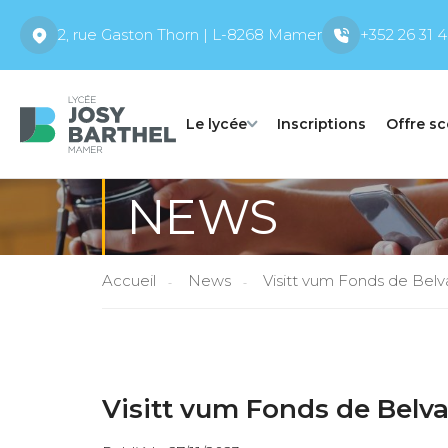
2, rue Gaston Thorn | L-8268 Mamer
+352 26 31 4
Le lycée
Inscriptions
Offre sc
NEWS
Accueil
News
Visitt vum Fonds de Belv
Visitt vum Fonds de Belva