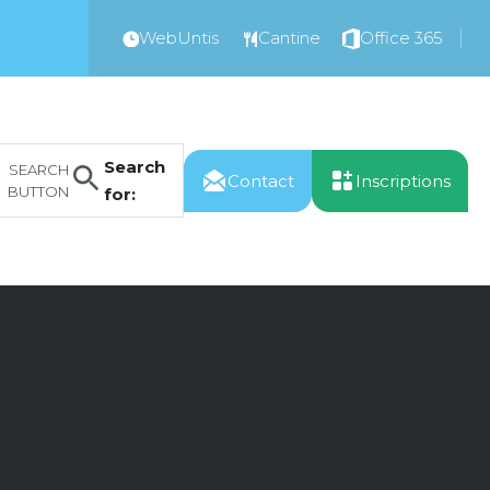
WebUntis
Cantine
Office 365
Search
SEARCH
Contact
Inscriptions
BUTTON
for: