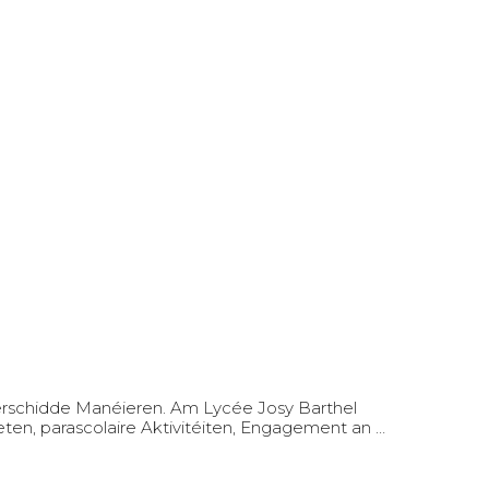
l verschidde Manéieren. Am Lycée Josy Barthel
eten, parascolaire Aktivitéiten, Engagement an …