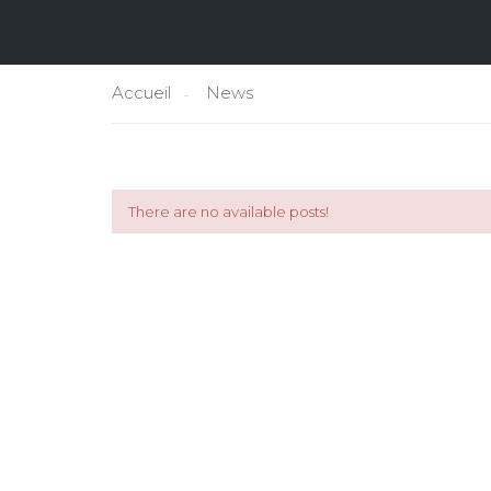
Accueil
News
There are no available posts!