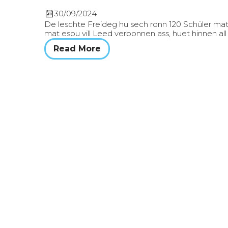
30/09/2024
De leschte Freideg hu sech ronn 120 Schüler ma
mat esou vill Leed verbonnen ass, huet hinnen 
Read More