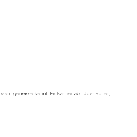
aant genéisse kënnt. Fir Kanner ab 1 Joer Spiller,