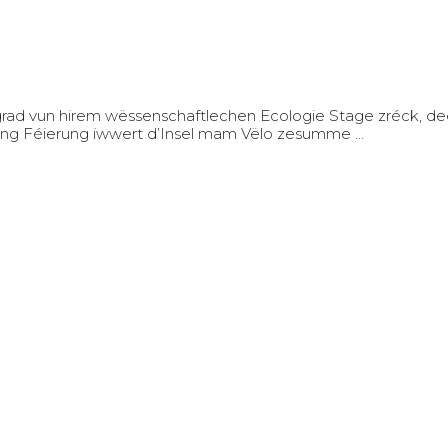
ad vun hirem wëssenschaftlechen Ecologie Stage zréck, dee
: eng Féierung iwwert d’Insel mam Vëlo zesumme …