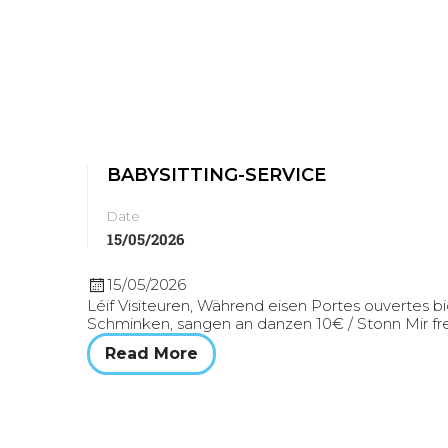
BABYSITTING-SERVICE
Date
15/05/2026
15/05/2026
Léif Visiteuren, Während eisen Portes ouvertes bid
Schminken, sangen an danzen 10€ / Stonn Mir fr
Read More