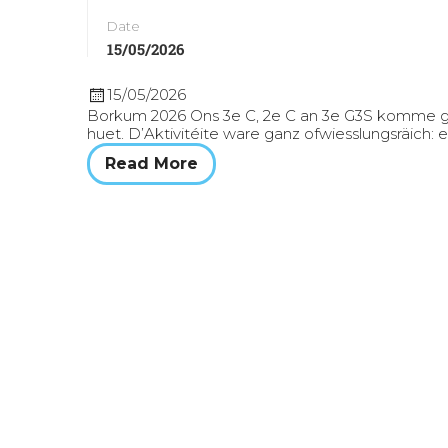
Date
15/05/2026
15/05/2026
Borkum 2026 Ons 3e C, 2e C an 3e G3S komme gr
huet. D’Aktivitéite ware ganz ofwiesslungsräich
Read More