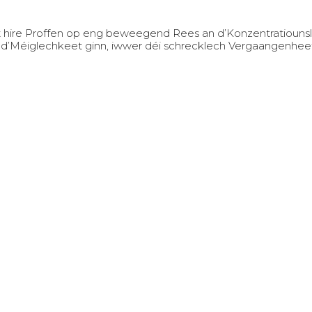
t hire Proffen op eng beweegend Rees an d’Konzentratiounsl
all d’Méiglechkeet ginn, iwwer déi schrecklech Vergaangenhe