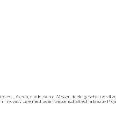
nterrecht. Léieren, entdecken a Wëssen deele geschitt op vil
en: innovativ Léiermethoden, wëssenschaftlech a kreativ Proj