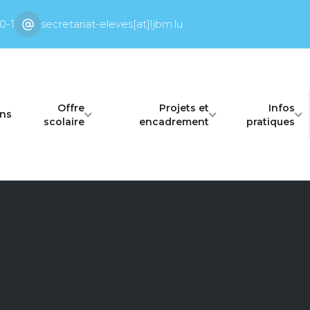
0-1
secretariat-eleves[at]ljbm.lu
Offre
Projets et
Infos
ons
scolaire
encadrement
pratiques