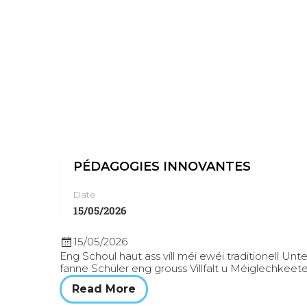
PÉDAGOGIES INNOVANTES
Date
15/05/2026
15/05/2026
Eng Schoul haut ass vill méi ewéi traditionell U
fanne Schüler eng grouss Villfalt u Méiglechkeet
Read More