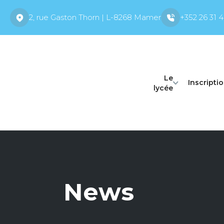
2, rue Gaston Thorn | L-8268 Mamer
+352 26 31 4
Le
Inscripti
lycée
News