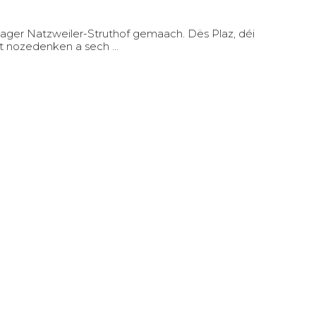
ager Natzweiler-Struthof gemaach. Dës Plaz, déi
et nozedenken a sech …