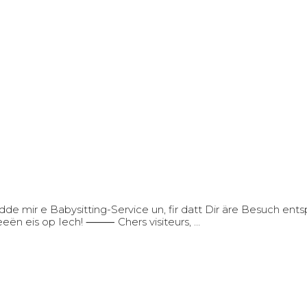
de mir e Babysitting-Service un, fir datt Dir äre Besuch entsp
eeën eis op Iech! ⸻ Chers visiteurs, …