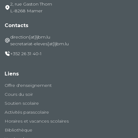
2, rue Gaston Thorn
L-8268 Mamer
Contacts
direction[at]ljbm.lu
secretariat-eleves[at]ljbm.lu
+352 26 31 40-1
Liens
Offre d'enseignement
Cours du soir
Soutien scolaire
Activités parascolaire
Horaires et vacances scolaires
Bibliothèque