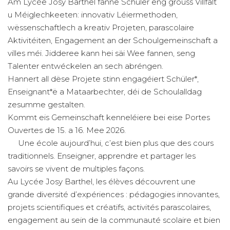
Am Lycée Josy Barthel fanne Schüler eng grouss Villfalt
u Méiglechkeeten: innovativ Léiermethoden,
wëssenschaftlech a kreativ Projeten, parascolaire
Aktivitéiten, Engagement an der Schoulgemeinschaft a
villes méi. Jidderee kann hei säi Wee fannen, seng
Talenter entwéckelen an sech abréngen.
Hannert all dëse Projete stinn engagéiert Schüler*,
Enseignant*ë a Mataarbechter, déi de Schoulalldag
zesumme gestalten.
Kommt eis Gemeinschaft kenneléiere bei eise Portes
Ouvertes de 15. a 16. Mee 2026.
Une école aujourd’hui, c’est bien plus que des cours
traditionnels. Enseigner, apprendre et partager les
savoirs se vivent de multiples façons.
Au Lycée Josy Barthel, les élèves découvrent une
grande diversité d’expériences : pédagogies innovantes,
projets scientifiques et créatifs, activités parascolaires,
engagement au sein de la communauté scolaire et bien