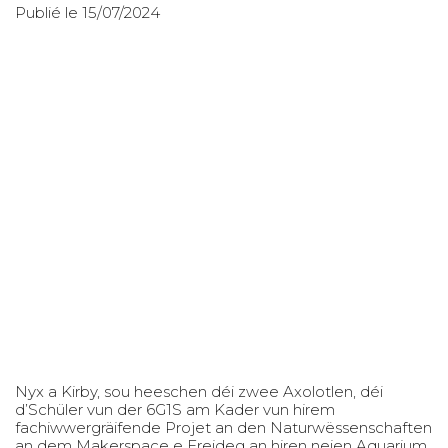
Publié le 15/07/2024
Nyx a Kirby, sou heeschen déi zwee Axolotlen, déi
d’Schüler vun der 6G1S am Kader vun hirem
fachiwwergräifende Projet an den Naturwëssenschaften
an dem Makerspace e Freideg an hiren neien Aquarium