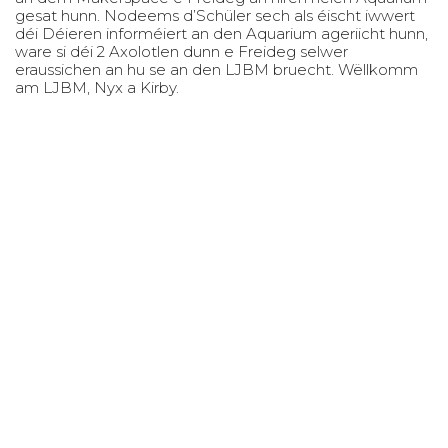
gesat hunn. Nodeems d’Schüler sech als éischt iwwert
déi Déieren informéiert an den Aquarium ageriicht hunn,
ware si déi 2 Axolotlen dunn e Freideg selwer
eraussichen an hu se an den LJBM bruecht. Wëllkomm
am LJBM, Nyx a Kirby.