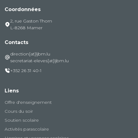
Coordonnées
2, rue Gaston Thorn
L-8268 Mamer
Contacts
direction[at]ljbm.lu
secretariat-eleves[at]ljbm.lu
+352 26 31 40-1
Liens
Offre d'enseignement
Cours du soir
Soutien scolaire
Activités parascolaire
Horaires et vacances scolaires