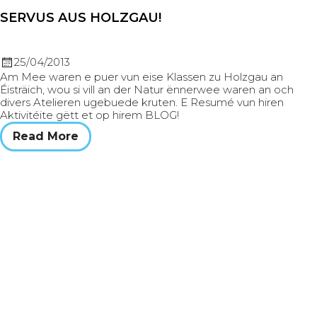
SERVUS AUS HOLZGAU!
25/04/2013
Am Mee waren e puer vun eise Klassen zu Holzgau an
Éisträich, wou si vill an der Natur ënnerwee waren an och
divers Atelieren ugebuede kruten. E Resumé vun hiren
Aktivitéite gëtt et op hirem BLOG!
Read More