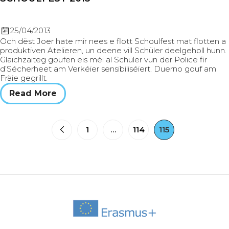
25/04/2013
Och dëst Joer hate mir nees e flott Schoulfest mat flotten a
produktiven Atelieren, un deene vill Schüler deelgeholl hunn.
Gläichzäiteg goufen eis méi al Schüler vun der Police fir
d’Sécherheet am Verkéier sensibiliséiert. Duerno gouf am
Fräie gegrillt.
Read More
1
…
114
115