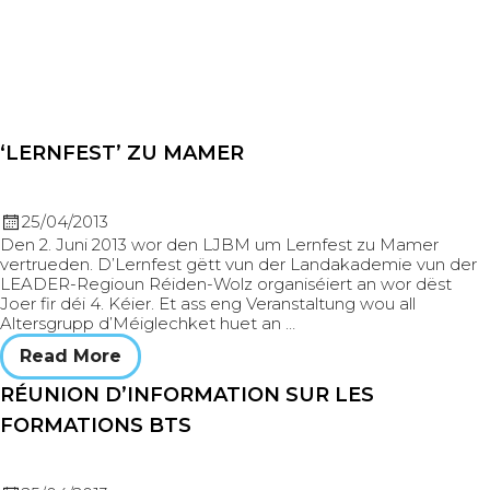
‘LERNFEST’ ZU MAMER
25/04/2013
Den 2. Juni 2013 wor den LJBM um Lernfest zu Mamer
vertrueden. D’Lernfest gëtt vun der Landakademie vun der
LEADER-Regioun Réiden-Wolz organiséiert an wor dëst
Joer fir déi 4. Kéier. Et ass eng Veranstaltung wou all
Altersgrupp d’Méiglechket huet an …
Read More
RÉUNION D’INFORMATION SUR LES
FORMATIONS BTS