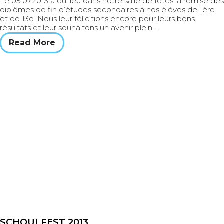
Le 05.07.2013 a eu lieu dans notre salle de fêtes la remise des
diplômes de fin d’études secondaires à nos élèves de 1ère
et de 13e. Nous leur félicitions encore pour leurs bons
résultats et leur souhaitons un avenir plein …
Read More
SCHOULFEST 2013