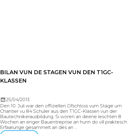
BILAN VUN DE STAGEN VUN DEN T1GC-
KLASSEN
25/04/2013
Den 10. Juli war den offiziellen Ofschloss vum Stage um
Chantier vu 84 Schüler aus den T1GC-Klassen vun der
Bautechnikerausbildung. Si woren an deene leschten 8
Wochen an enger Bauentreprise an hunn do vill praktesch
Erfaarunge gesammelt an dës an …