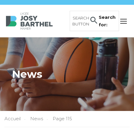
Search
SEARCH
BUTTON
for:
News
Accueil
News
Page 115