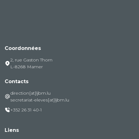
Coordonnées
2, rue Gaston Thorn
L-8268 Mamer
Contacts
direction[at]ljbm.lu
secretariat-eleves[at]ljbm.lu
+352 26 31 40-1
Liens