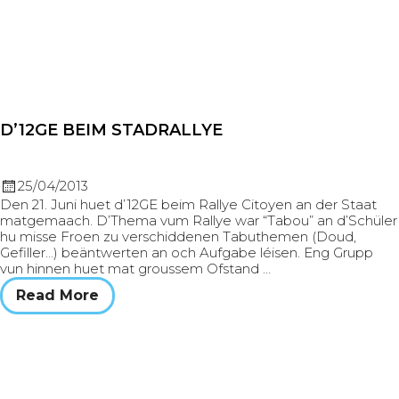
D’12GE BEIM STADRALLYE
25/04/2013
Den 21. Juni huet d’12GE beim Rallye Citoyen an der Staat
matgemaach. D’Thema vum Rallye war “Tabou” an d’Schüler
hu misse Froen zu verschiddenen Tabuthemen (Doud,
Gefiller…) beäntwerten an och Aufgabe léisen. Eng Grupp
vun hinnen huet mat groussem Ofstand …
Read More