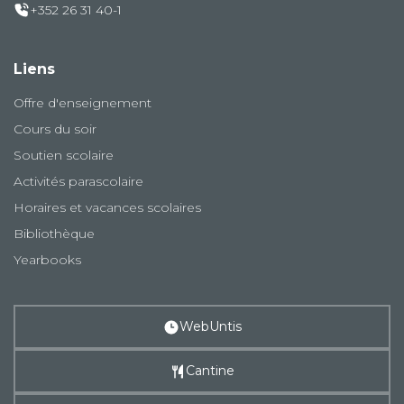
+352 26 31 40-1
Liens
Offre d'enseignement
Cours du soir
Soutien scolaire
Activités parascolaire
Horaires et vacances scolaires
Bibliothèque
Yearbooks
WebUntis
Cantine