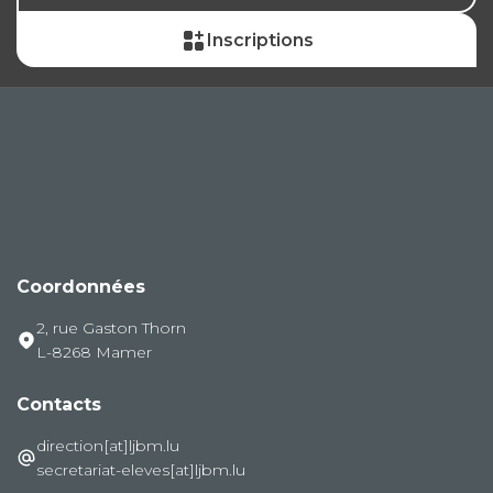
Inscriptions
Coordonnées
2, rue Gaston Thorn
L-8268 Mamer
Contacts
direction[at]ljbm.lu
secretariat-eleves[at]ljbm.lu