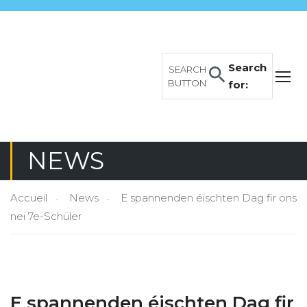
Search
SEARCH
BUTTON
for:
NEWS
Accueil
News
E spannenden éischten Dag fir ons
nei 7e-Schüler
E spannenden éischten Dag fir