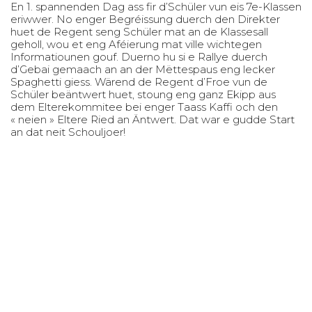
En 1. spannenden Dag ass fir d’Schüler vun eis 7e-Klassen
eriwwer. No enger Begréissung duerch den Direkter
huet de Regent seng Schüler mat an de Klassesall
geholl, wou et eng Aféierung mat ville wichtegen
Informatiounen gouf. Duerno hu si e Rallye duerch
d’Gebai gemaach an an der Mëttespaus eng lecker
Spaghetti giess. Wärend de Regent d’Froe vun de
Schüler beäntwert huet, stoung eng ganz Ekipp aus
dem Elterekommitee bei enger Taass Kaffi och den
« neien » Eltere Ried an Äntwert. Dat war e gudde Start
an dat neit Schouljoer!