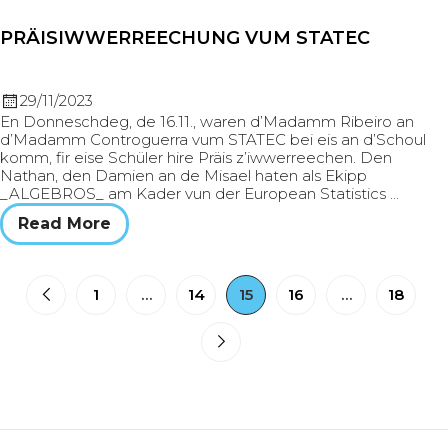
PRÄISIWWERREECHUNG VUM STATEC
29/11/2023
En Donneschdeg, de 16.11., waren d’Madamm Ribeiro an
d’Madamm Controguerra vum STATEC bei eis an d’Schoul
komm, fir eise Schüler hire Präis z’iwwerreechen. Den
Nathan, den Damien an de Misael haten als Ekipp
_ALGEBROS_ am Kader vun der European Statistics …
Read More
1
…
14
15
16
…
18