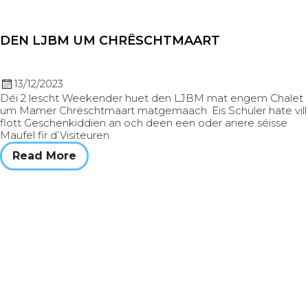
DEN LJBM UM CHRËSCHTMAART
13/12/2023
Déi 2 lescht Weekender huet den LJBM mat engem Chalet
um Mamer Chrëschtmaart matgemaach. Eis Schüler hate vill
flott Geschenkiddien an och deen een oder anere séisse
Maufel fir d’Visiteuren.
Read More