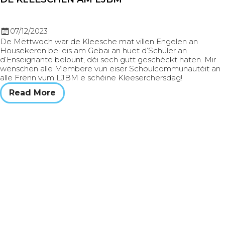
07/12/2023
De Mëttwoch war de Kleesche mat villen Engelen an
Housekeren bei eis am Gebai an huet d’Schüler an
d’Enseignantë belount, déi sech gutt geschéckt haten. Mir
wënschen alle Membere vun eiser Schoulcommunautéit an
alle Frënn vum LJBM e schéine Kleeserchersdag!
Read More