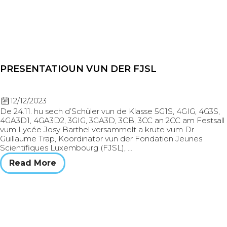
PRESENTATIOUN VUN DER FJSL
12/12/2023
De 24.11. hu sech d’Schüler vun de Klasse 5G1S, 4GIG, 4G3S,
4GA3D1, 4GA3D2, 3GIG, 3GA3D, 3CB, 3CC an 2CC am Festsall
vum Lycée Josy Barthel versammelt a krute vum Dr.
Guillaume Trap, Koordinator vun der Fondation Jeunes
Scientifiques Luxembourg (FJSL), …
Read More