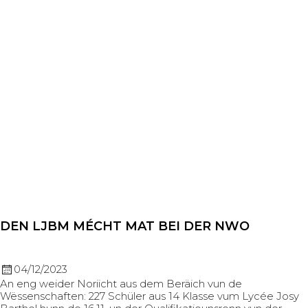
DEN LJBM MÉCHT MAT BEI DER NWO
04/12/2023
An eng weider Noriicht aus dem Beräich vun de
Wëssenschaften: 227 Schüler aus 14 Klasse vum Lycée Josy