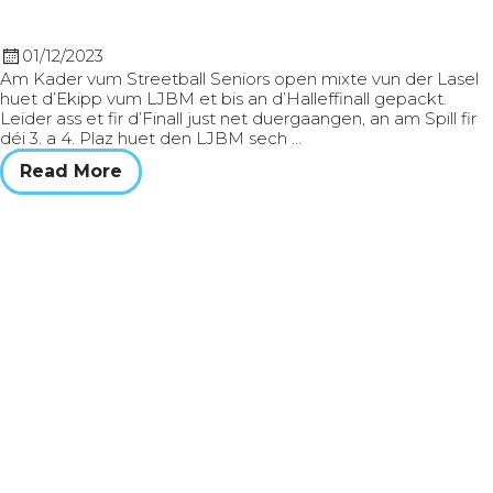
01/12/2023
Am Kader vum Streetball Seniors open mixte vun der Lasel
huet d’Ekipp vum LJBM et bis an d’Halleffinall gepackt.
Leider ass et fir d’Finall just net duergaangen, an am Spill fir
déi 3. a 4. Plaz huet den LJBM sech …
Read More