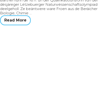
Barthel hunn de 16.11. un der Qualifikatiounsronn vun der
dësjäreger Lëtzebuerger Naturwëssenschaftsolympiad
deelgeholl. Ze beäntwere ware Froen aus de Beräicher
Biologie, Chimie …
Read More