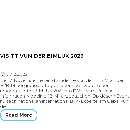
VISITT VUN DER BIMLUX 2023
01/12/2023
De 17. November haten d’Studente vun der B1BIM an der
B2BIM déi groussaarteg Geleeënheet, wärend der
renomméierter BIMLUX 2023 an d’Welt vum Building
Information Modeling (BIM) anzedauchen. Op dësem Event
hu sech national an international BIM-Experte am Gebai vun
der …
Read More