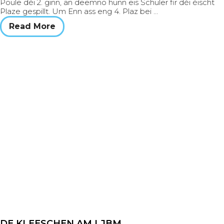
Poule déi 2. ginn, an deemno hunn eis Schüler fir déi éischt
Plaze gespillt. Um Enn ass eng 4. Plaz bei …
Read More
DE KLEESCHEN AM LJBM