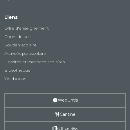
Liens
Offre d'enseignement
Cours du soir
Soutien scolaire
Activités parascolaire
Horaires et vacances scolaires
Bibliothèque
Yearbooks
WebUntis
Cantine
Office 365