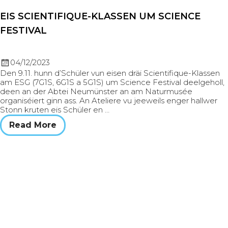
EIS SCIENTIFIQUE-KLASSEN UM SCIENCE
FESTIVAL
04/12/2023
Den 9.11. hunn d’Schüler vun eisen dräi Scientifique-Klassen
am ESG (7G1S, 6G1S a 5G1S) um Science Festival deelgeholl,
deen an der Abtei Neumünster an am Naturmusée
organiséiert ginn ass. An Ateliere vu jeeweils enger hallwer
Stonn kruten eis Schüler en …
Read More