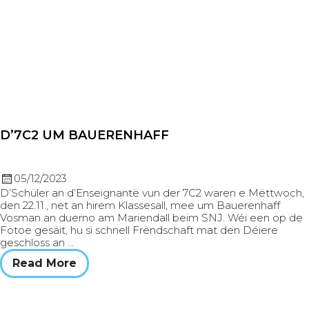
D’7C2 UM BAUERENHAFF
05/12/2023
D’Schüler an d’Enseignantë vun der 7C2 waren e Mëttwoch,
den 22.11., net an hirem Klassesall, mee um Bauerenhaff
Vosman an duerno am Mariendall beim SNJ. Wéi een op de
Fotoe gesäit, hu si schnell Frëndschaft mat den Déiere
geschloss an …
Read More