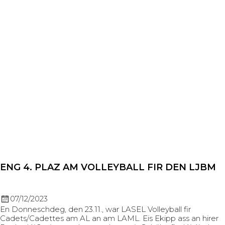
ENG 4. PLAZ AM VOLLEYBALL FIR DEN LJBM
07/12/2023
En Donneschdeg, den 23.11., war LASEL Volleyball fir
Cadets/Cadettes am AL an am LAML. Eis Ekipp ass an hirer