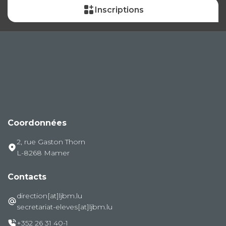
Inscriptions
Coordonnées
2, rue Gaston Thorn
L-8268 Mamer
Contacts
direction[at]ljbm.lu
secretariat-eleves[at]ljbm.lu
+352 26 31 40-1