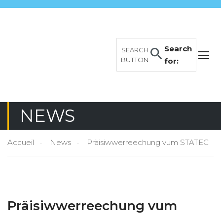
Search
SEARCH
BUTTON
for:
NEWS
Accueil
News
Präisiwwerreechung vum STATEC
Präisiwwerreechung vum