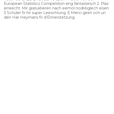
European Statistics Competition eng fantastesch 2. Plaz
erreecht. Mir gratuléieren nach eemol nodréiglech eisen
3 Schüler fir hir super Leeschtung. E Merci geet och un
den Här Heymans fir d’Ënnerstëtzung.