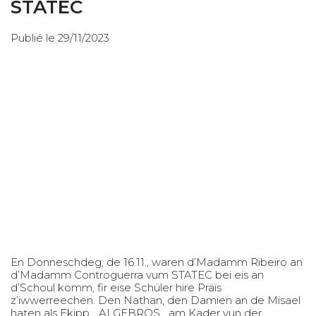
STATEC
Publié le 29/11/2023
En Donneschdeg, de 16.11., waren d’Madamm Ribeiro an
d’Madamm Controguerra vum STATEC bei eis an
d’Schoul komm, fir eise Schüler hire Präis
z’iwwerreechen. Den Nathan, den Damien an de Misael
haten als Ekipp _ALGEBROS_ am Kader vun der