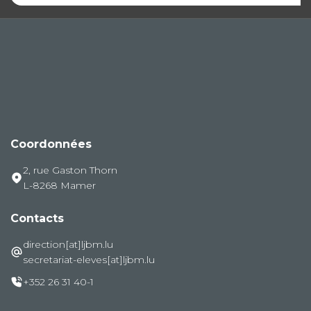
Coordonnées
2, rue Gaston Thorn
L-8268 Mamer
Contacts
direction[at]ljbm.lu
secretariat-eleves[at]ljbm.lu
+352 26 31 40-1