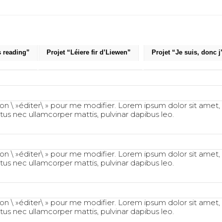
s reading”
Projet “Léiere fir d’Liewen”
Projet “Je suis, donc j
uton \ »éditer\ » pour me modifier. Lorem ipsum dolor sit amet,
luctus nec ullamcorper mattis, pulvinar dapibus leo.
uton \ »éditer\ » pour me modifier. Lorem ipsum dolor sit amet,
luctus nec ullamcorper mattis, pulvinar dapibus leo.
uton \ »éditer\ » pour me modifier. Lorem ipsum dolor sit amet,
luctus nec ullamcorper mattis, pulvinar dapibus leo.