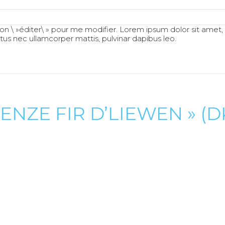
uton \ »éditer\ » pour me modifier. Lorem ipsum dolor sit amet,
luctus nec ullamcorper mattis, pulvinar dapibus leo.
ENZE FIR D’LIEWEN » (D