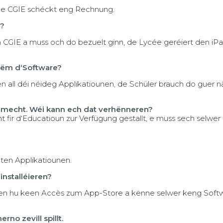
 De CGIE schéckt eng Rechnung.
n?
m CGIE a muss och do bezuelt ginn, de Lycée geréiert den iP
 ëm d‘Software?
 all déi néideg Applikatiounen, de Schüler brauch do guer n
le mecht. Wéi kann ech dat verhënneren?
ont fir d‘Educatioun zur Verfügung gestallt, e muss sech selwer
ten Applikatiounen.
nstalléieren?
oyen hu keen Accès zum App-Store a kënne selwer keng Soft
no zevill spillt.