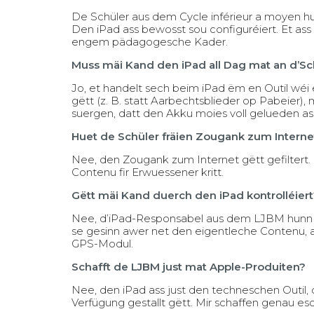
De Schüler aus dem Cycle inférieur a moyen hue
Den iPad ass bewosst sou configuréiert. Et ass 
engem pädagogesche Kader.
Muss mäi Kand den iPad all Dag mat an d’Sc
Jo, et handelt sech beim iPad ëm en Outil wéi 
gëtt (z. B. statt Aarbechtsblieder op Pabeier),
suergen, datt den Akku moies voll gelueden as
Huet de Schüler fräien Zougank zum Interne
Nee, den Zougank zum Internet gëtt gefiltert. D
Contenu fir Erwuessener kritt.
Gëtt mäi Kand duerch den iPad kontrolléiert
Nee, d’iPad-Responsabel aus dem LJBM hunn 
se gesinn awer net den eigentleche Contenu,
GPS-Modul.
Schafft de LJBM just mat Apple-Produiten?
Nee, den iPad ass just den techneschen Outil
Verfügung gestallt gëtt. Mir schaffen genau e