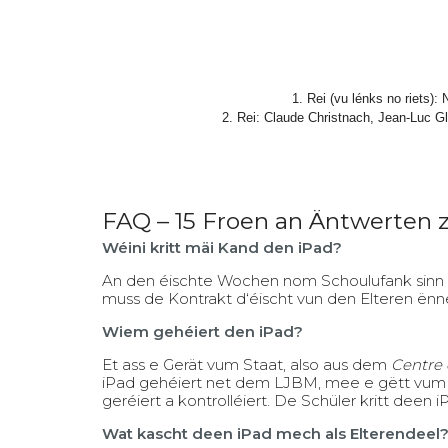
1. Rei (vu lénks no riets):
2. Rei: Claude Christnach, Jean-Luc Gl
FAQ – 15 Froen an Äntwerten
Wéini kritt mäi Kand den iPad?
An den éischte Wochen nom Schoulufank sinn d
muss de Kontrakt d‘éischt vun den Elteren ënn
Wiem gehéiert den iPad?
Et ass e Gerät vum Staat, also aus dem
Centre 
iPad gehéiert net dem LJBM, mee e gëtt vu
geréiert a kontrolléiert. De Schüler kritt deen
Wat kascht deen iPad mech als Elterendeel