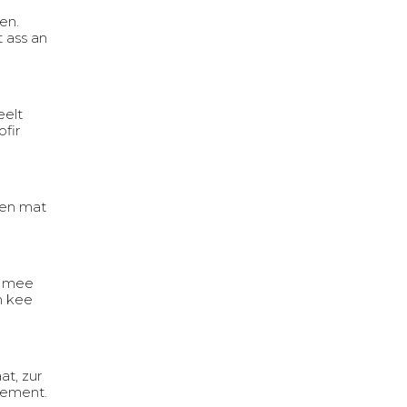
en.
t ass an
eelt
ofir
ten mat
, mee
h kee
t, zur
nement.