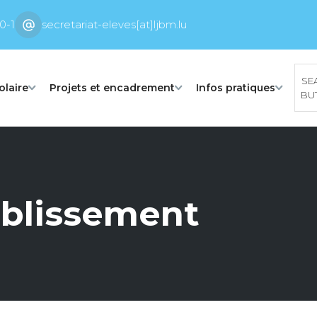
0-1
secretariat-eleves[at]ljbm.lu
SE
olaire
Projets et encadrement
Infos pratiques
BU
ablissement