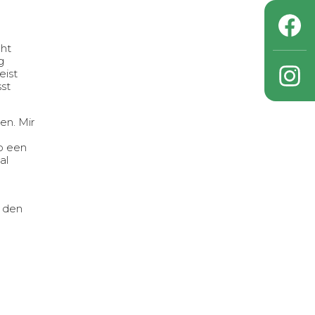
cht
g
eist
sst
en. Mir
no een
al
r den