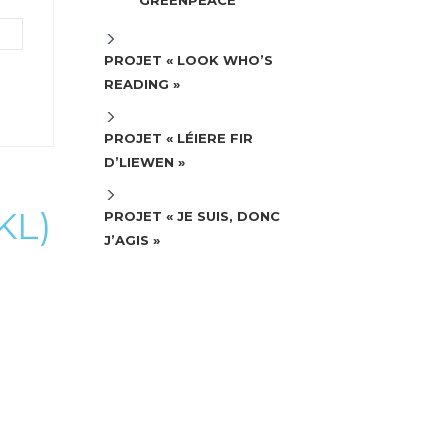
GREENPEACE
PROJET « LOOK WHO’S
READING »
PROJET « LÉIERE FIR
D’LIEWEN »
KL)
PROJET « JE SUIS, DONC
J’AGIS »