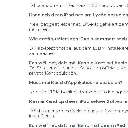
D‘Locatioun vum iPad kascht 50 Euro d’Joer.
Kann ech deen iPad och am Lycée bezuele
Nee, dat geet leider net. D’Gerät gehéiert de
nëmmen.
Wie configuréiert den iPad a këmmert sech
D’iPad-Responsabel aus dem LJBM installéieren
ze maachen.
Ech wëll net, datt mäi Kand e Kont bei App
De Schüler kritt vun der Schoul en offizielle K
private Kont zouleeën.
Muss mäi Kand d’Applikatioune bezuelen?
Nee, de LJBM bezilt d’Lizenzen vun den agesa
Ka mäi Kand op deem iPad selwer Software i
D’Schüler aus dem Cycle inférieur a Cycle m
installéieren.
Ech wëll net, datt mäi Kand mat deem iPad her