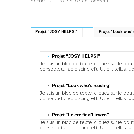
Accueil
Projets d’établissement
Projet “JOSY HELPS!”
Projet “Look who’
Projet “JOSY HELPS!”
Je suis un bloc de texte, cliquez sur le bo
consectetur adipiscing elit. Ut elit tellus, 
Projet “Look who’s reading”
Je suis un bloc de texte, cliquez sur le bo
consectetur adipiscing elit. Ut elit tellus, 
Projet “Léiere fir d’Liewen”
Je suis un bloc de texte, cliquez sur le bo
consectetur adipiscing elit. Ut elit tellus, 