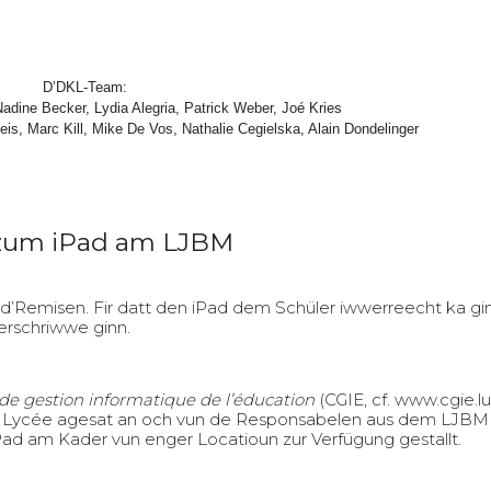
D’DKL-Team:
 Nadine Becker, Lydia Alegria, Patrick Weber, Joé Kries
eis, Marc Kill, Mike De Vos, Nathalie Cegielska, Alain Dondelinger
 zum iPad am LJBM
’Remisen. Fir datt den iPad dem Schüler iwwerreecht ka gin
erschriwwe ginn.
de gestion informatique de l’éducation
(CGIE, cf.
www.cgie.lu
m Lycée agesat an och vun de Responsabelen aus dem LJBM
 iPad am Kader vun enger Locatioun zur Verfügung gestallt.
?