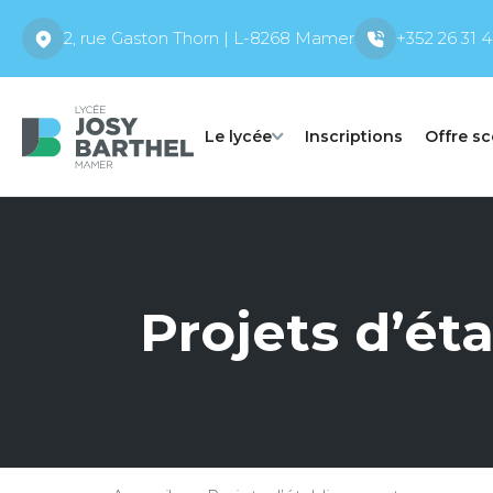
2, rue Gaston Thorn | L-8268 Mamer
+352 26 31 4
Le lycée
Inscriptions
Offre sc
Projets d’ét