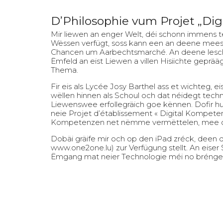
D’Philosophie vum Projet „Dig
Mir liewen an enger Welt, déi schonn immens t
Wëssen verfügt, soss kann een an deene meesc
Chancen um Aarbechtsmarché. An deene leschte 
Ëmfeld an eist Liewen a villen Hisiichte geprääg
Thema.
Fir eis als Lycée Josy Barthel ass et wichteg, 
wëllen hinnen als Schoul och dat néidegt techne
Liewenswee erfollegräich goe kënnen. Dofir hu 
neie Projet d’établissement « Digital Kompetenz
Kompetenzen net nëmme vermëttelen, mee och 
Dobäi gräife mir och op den iPad zréck, deen 
www.one2one.lu
) zur Verfügung stellt. An eis
Ëmgang mat neier Technologie méi no brénge 