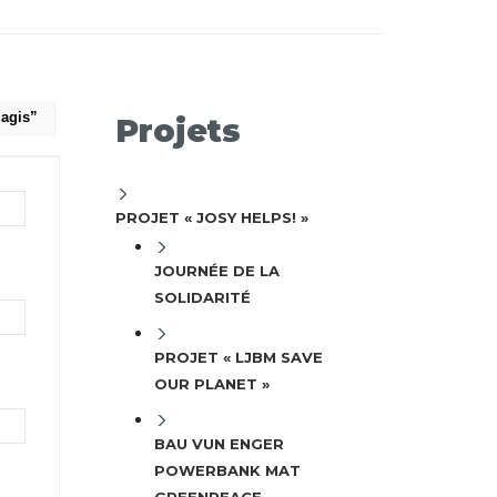
’agis”
Projets
PROJET « JOSY HELPS! »
JOURNÉE DE LA
SOLIDARITÉ
PROJET « LJBM SAVE
OUR PLANET »
BAU VUN ENGER
POWERBANK MAT