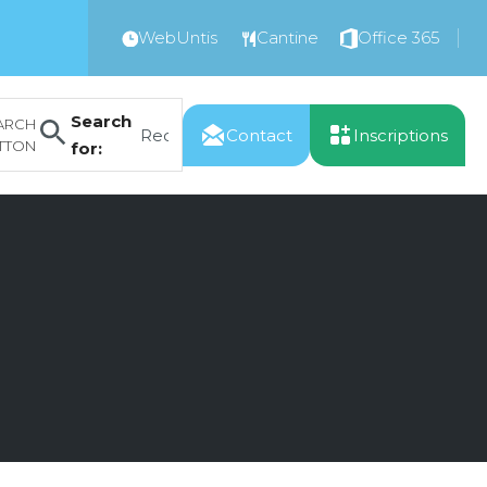
WebUntis
Cantine
Office 365
Search
ARCH
Contact
Inscriptions
TTON
for: