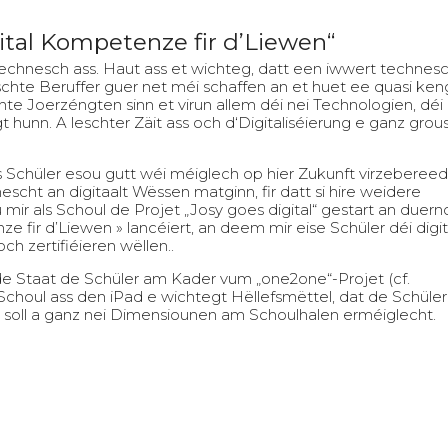
ital Kompetenze fir d’Liewen“
echnesch ass. Haut ass et wichteg, datt een iwwert technes
hte Beruffer guer net méi schaffen an et huet ee quasi ken
Joerzéngten sinn et virun allem déi nei Technologien, déi 
t hunn. A leschter Zäit ass och d‘Digitaliséierung e ganz grou
eis Schüler esou gutt wéi méiglech op hier Zukunft virzebereed
scht an digitaalt Wëssen matginn, fir datt si hire weidere
mir als Schoul de Projet „Josy goes digital“ gestart an duer
e fir d’Liewen » lancéiert, an deem mir eise Schüler déi digit
zertifiéieren wëllen..
de Staat de Schüler am Kader vum „one2one“-Projet (cf.
er Schoul ass den iPad e wichtegt Hëllefsmëttel, dat de Schüle
soll a ganz nei Dimensiounen am Schoulhalen erméiglecht.