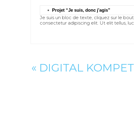
Projet “Je suis, donc j’agis”
Je suis un bloc de texte, cliquez sur le bo
consectetur adipiscing elit. Ut elit tellus, 
« DIGITAL KOMPET