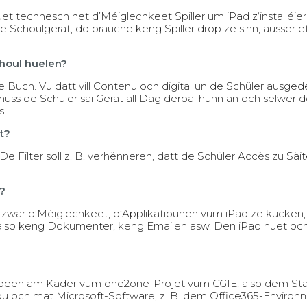
t technesch net d’Méiglechkeet Spiller um iPad z‘installéier
e Schoulgerät, do brauche keng Spiller drop ze sinn, ausser e
houl huelen?
e Buch. Vu datt vill Contenu och digital un de Schüler ausged
 muss de Schüler säi Gerät all Dag derbäi hunn an och selwer d
s.
t?
e Filter soll z. B. verhënneren, datt de Schüler Accès zu Säi
?
zwar d’Méiglechkeet, d‘Applikatiounen vum iPad ze kucken
 also keng Dokumenter, keng Emailen asw. Den iPad huet oc
, deen am Kader vum one2one-Projet vum CGIE, also dem Staa
sou och mat Microsoft-Software, z. B. dem Office365-Environ