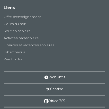
Liens
Offre d'enseignement
Cours du soir
Soutien scolaire
Activités parascolaire
Horaires et vacances scolaires
Bibliothèque
Yearbooks
WebUntis
Cantine
Office 365