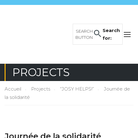
Search
SEARCH
BUTTON
for:
PROJECTS
Accueil
Projects
“JOSY HELPS!”
Journée de
la solidarité
Journée de la solidarité