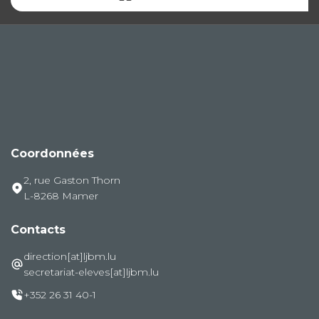
Coordonnées
2, rue Gaston Thorn
L-8268 Mamer
Contacts
direction[at]ljbm.lu
secretariat-eleves[at]ljbm.lu
+352 26 31 40-1