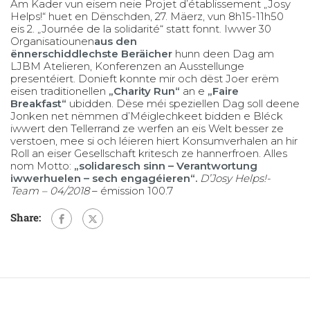
Am Kader vun eisem neie Projet d’établissement „Josy
Helps!“ huet en Dënschden, 27. Mäerz, vun 8h15-11h50
eis 2. „Journée de la solidarité“ statt fonnt. Iwwer 30
Organisatiounen
aus den
ënnerschiddlechste Beräicher
hunn deen Dag am
LJBM Atelieren, Konferenzen an Ausstellunge
presentéiert. Donieft konnte mir och dëst Joer erëm
eisen traditionellen
„
Charity Run“
an e
„
Faire
Breakfast“
ubidden. Dëse méi speziellen Dag soll deene
Jonken net nëmmen d’Méiglechkeet bidden e Bléck
iwwert den Tellerrand ze werfen an eis Welt besser ze
verstoen, mee si och léieren hiert Konsumverhalen an hir
Roll an eiser Gesellschaft kritesch ze hannerfroen. Alles
nom Motto:
„solidaresch sinn – Verantwortung
iwwerhuelen – sech engagéieren“.
D’Josy Helps!-
Team
– 04/2018
–
émission 100.7
Share: