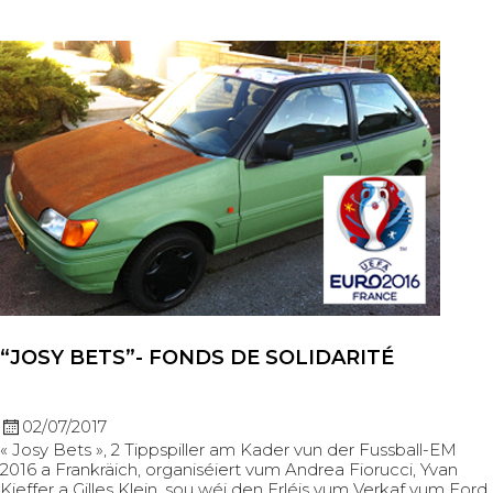
“JOSY BETS”- FONDS DE SOLIDARITÉ
02/07/2017
« Josy Bets », 2 Tippspiller am Kader vun der Fussball-EM
2016 a Frankräich, organiséiert vum Andrea Fiorucci, Yvan
Kieffer a Gilles Klein, sou wéi den Erléis vum Verkaf vum Ford