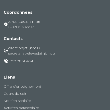
Coordonnées
2, rue Gaston Thorn
L-8268 Mamer
Contacts
direction[at]ljbm.lu
secretariat-eleves[at]ljbm.lu
+352 26 31 40-1
Liens
Offre d'enseignement
Cours du soir
Soutien scolaire
Activités parascolaire