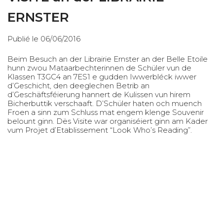
ERNSTER
Publié le 06/06/2016
Beim Besuch an der Librairie Ernster an der Belle Etoile
hunn zwou Mataarbechterinnen de Schüler vun de
Klassen T3GC4 an 7ES1 e gudden Iwwerbléck iwwer
d’Geschicht, den deeglechen Betrib an
d’Geschäftsféierung hannert de Kulissen vun hirem
Bicherbuttik verschaaft. D’Schüler haten och muench
Froen a sinn zum Schluss mat engem klenge Souvenir
belount ginn. Dës Visite war organiséiert ginn am Kader
vum Projet d’Etablissement “Look Who’s Reading”.