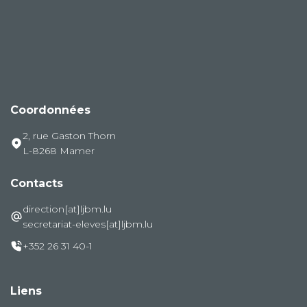
Coordonnées
2, rue Gaston Thorn
L-8268 Mamer
Contacts
direction[at]ljbm.lu
secretariat-eleves[at]ljbm.lu
+352 26 31 40-1
Liens