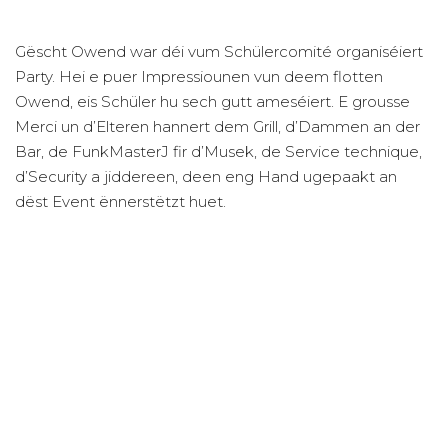
Gëscht Owend war déi vum Schülercomité organiséiert
Party. Hei e puer Impressiounen vun deem flotten
Owend, eis Schüler hu sech gutt ameséiert. E grousse
Merci un d’Elteren hannert dem Grill, d’Dammen an der
Bar, de FunkMasterJ fir d’Musek, de Service technique,
d’Security a jiddereen, deen eng Hand ugepaakt an
dëst Event ënnerstëtzt huet.