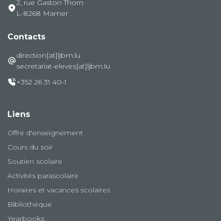
2, rue Gaston Thorn
L-8268 Mamer
Contacts
direction[at]ljbm.lu
secretariat-eleves[at]ljbm.lu
+352 26 31 40-1
Liens
Offre d'enseignement
Cours du soir
Soutien scolaire
Activités parascolaire
Horaires et vacances scolaires
Bibliothèque
Yearbooks