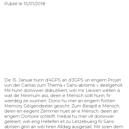
Publié le 15/01/2018
De 15. Januar hunn d’4GPS an d’3GPS un engem Projet
vun der Caritas zum Thema « Sans-abrisme » deelgeholl.
Mir hunn doriwwer diskutéiert, wéi mir Liewen wëllen a
wat de Minimum ass, deen e Mënsch sollt hunn, fir
wierdeg ze wunnen. Dono hu mer an engem flotten
Memory Géigendeeler gesicht: Zum Beispill e Mënsch,
deen en eegent Zëmmer huet an e Mënsch, deen an
engem Dortoire schléift. Heibäi hu mer vill doriwwer
geléiert, wéi eng Hëllefen et zu Lëtzebuerg fir Sans-
abrisen ginn an wéi hiren Alldag ausgesäit. Mir soen dem