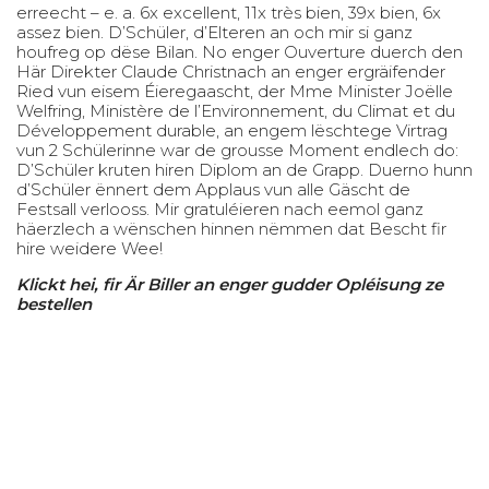
erreecht – e. a. 6x excellent, 11x très bien, 39x bien, 6x
assez bien. D’Schüler, d’Elteren an och mir si ganz
houfreg op dëse Bilan. No enger Ouverture duerch den
Här Direkter Claude Christnach an enger ergräifender
Ried vun eisem Éieregaascht, der Mme Minister Joëlle
Welfring, Ministère de l’Environnement, du Climat et du
Développement durable, an engem lëschtege Virtrag
vun 2 Schülerinne war de grousse Moment endlech do:
D’Schüler kruten hiren Diplom an de Grapp. Duerno hunn
d’Schüler ënnert dem Applaus vun alle Gäscht de
Festsall verlooss. Mir gratuléieren nach eemol ganz
häerzlech a wënschen hinnen nëmmen dat Bescht fir
hire weidere Wee!
Klickt hei, fir Är Biller an enger gudder Opléisung ze
bestellen