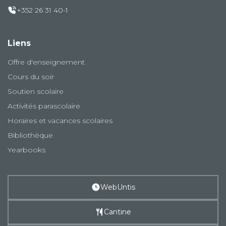
+352 26 31 40-1
Liens
Offre d'enseignement
Cours du soir
Soutien scolaire
Activités parascolaire
Horaires et vacances scolaires
Bibliothèque
Yearbooks
WebUntis
Cantine