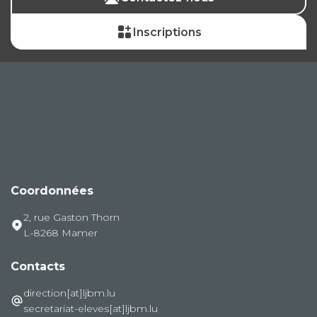
Inscriptions
Coordonnées
2, rue Gaston Thorn
L-8268 Mamer
Contacts
direction[at]ljbm.lu
secretariat-eleves[at]ljbm.lu