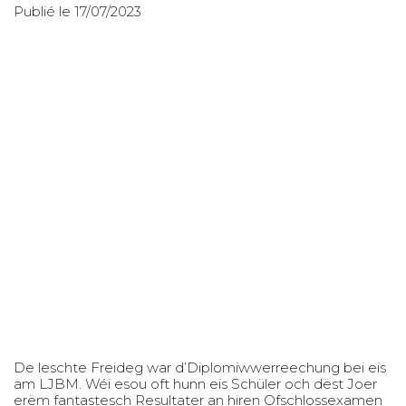
Publié le 17/07/2023
De leschte Freideg war d’Diplomiwwerreechung bei eis
am LJBM. Wéi esou oft hunn eis Schüler och dëst Joer
erëm fantastesch Resultater an hiren Ofschlossexamen