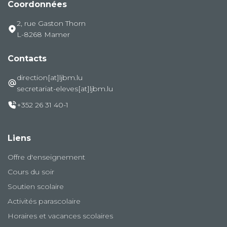
Coordonnées
2, rue Gaston Thorn
L-8268 Mamer
Contacts
direction[at]ljbm.lu
secretariat-eleves[at]ljbm.lu
+352 26 31 40-1
Liens
Offre d'enseignement
Cours du soir
Soutien scolaire
Activités parascolaire
Horaires et vacances scolaires