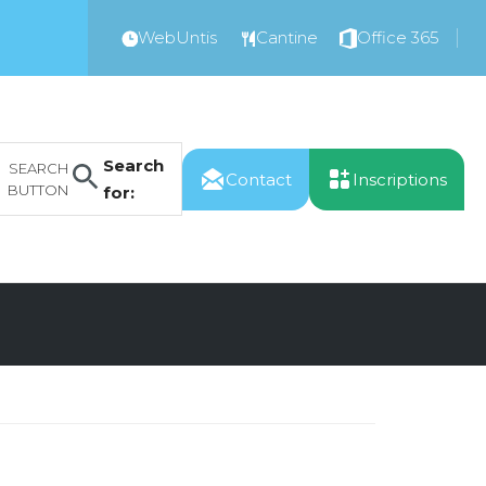
WebUntis
Cantine
Office 365
Search
SEARCH
Contact
Inscriptions
BUTTON
for: