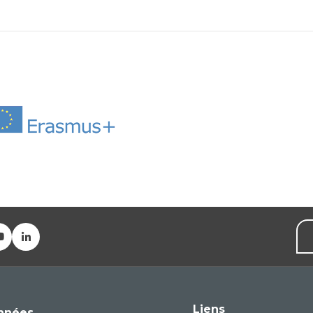
Liens
nnées