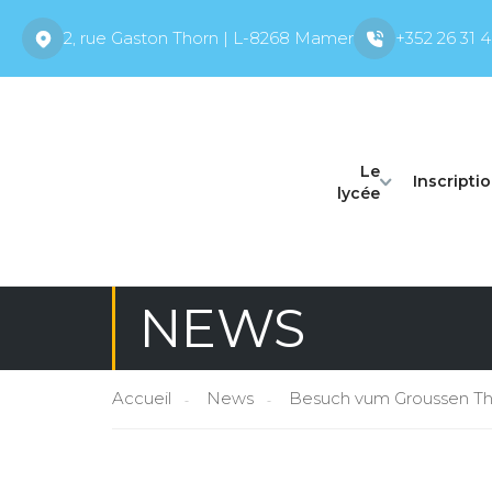
2, rue Gaston Thorn | L-8268 Mamer
+352 26 31 4
Le
Inscripti
lycée
NEWS
Accueil
News
Besuch vum Groussen Th