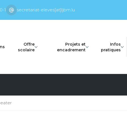
0-1
secretariat-eleves[at]ljbm.lu
Offre
Projets et
Infos
ons
scolaire
encadrement
pratiques
eater