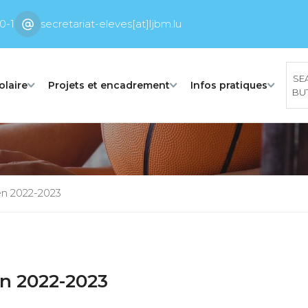
0-1
secretariat-eleves[at]ljbm.lu
SE
olaire
Projets et encadrement
Infos pratiques
BU
en 2022-2023
en 2022-2023