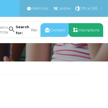
WebUntis
Cantine
Office 365
Search
ARCH
Contact
Inscriptions
TTON
for: