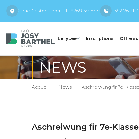
2, rue Gaston Thorn | L-8268 Mamer
+352 26 31 4
Le lycée
Inscriptions
Offre sc
NEWS
Accueil
News
Aschreiwung fir 7e-Klass
Aschreiwung fir 7e-Klass