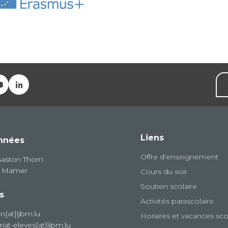
Liens
nnées
Offre d'enseignement
Gaston Thorn
8 Mamer
Cours du soir
Soutien scolaire
s
Activités parascolaire
on[at]ljbm.lu
Horaires et vacances sco
riat-eleves[at]ljbm.lu