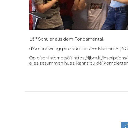
Léif Schüler aus dem Fondamental,
d’Aschreiwungsprozedur fir d’7e-Klassen 7C, 7G 
Op eiser Internetsäit
https://ljbm.lu/inscriptions/
alles zesummen hues, kanns du däi kompletten D