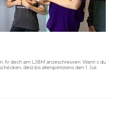
nn, fir dech am LJBM anzeschreiwen. Wann s du
cken, dëst bis allerspéitstens den 1. Juli.