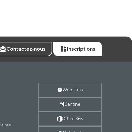
Contactez-nous
Inscriptions
WebUntis
Cantine
Office 365
laires