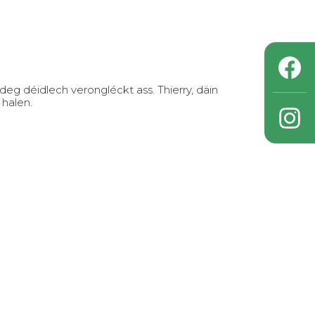
g déidlech verongléckt ass. Thierry, däin
halen.