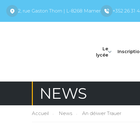
2, rue Gaston Thorn | L-8268 Mamer
+352 26 31 4
Le
Inscripti
lycée
NEWS
Accueil
News
An déiwer Trauer