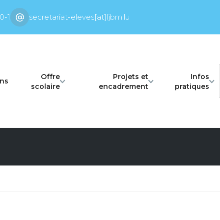
0-1
secretariat-eleves[at]ljbm.lu
Offre
Projets et
Infos
ons
scolaire
encadrement
pratiques