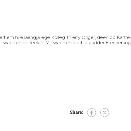
ëm hire laangjärege Kolleg Thierry Origer, deen op Karfreide
 wäerten eis feelen. Mir wäerten dech a gudder Erënnerung 
Share: