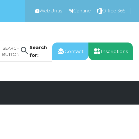
WebUntis
Cantine
Office 365
Search
SEARCH
Contact
Inscriptions
BUTTON
for: