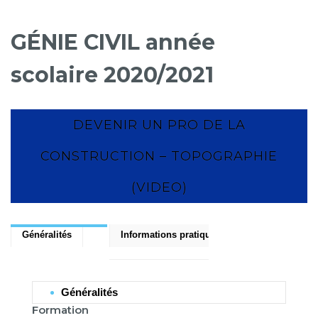
GÉNIE CIVIL année
scolaire 2020/2021
DEVENIR UN PRO DE LA
CONSTRUCTION – TOPOGRAPHIE
(VIDEO)
– TOPOGRAPHIE (VIDEO)
DEVENIR UN PRO DE LA CONSTRUCTION
Généralités
Informations pratiques
Généralités
Formation