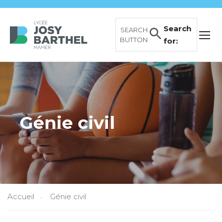
Search
SEARCH
BUTTON
for:
Génie civil
Accueil
Génie civil