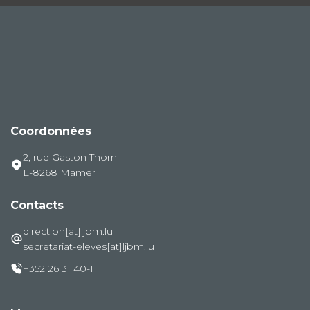
Coordonnées
2, rue Gaston Thorn
L-8268 Mamer
Contacts
direction[at]ljbm.lu
secretariat-eleves[at]ljbm.lu
+352 26 31 40-1