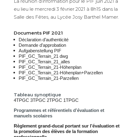
La réunion d’information pour le PIF juin 2021 a
eu lieu le mercredi 3 février 2021 à 8h15 dans la
Salle des Fêtes, au Lycée Josy Barthel Mamer.
Documents PIF 2021
Déclaration d’authenticité
Demande d’approbation
Aufgabenstellung PIF
PIF_GC_Terrain_21 dwg
PIF_GC_Terrain_21_alles
PIF_GC_Terrain_21-Höhenplan
PIF_GC_Terrain_21-Höhenplan+Parzellen
PIF_GC_Terrain_21-Parzellen
Tableau synoptique
4TPGC
3TPGC
2TPGC
1TPGC
Programmes et référentiels d’évaluation et
manuels scolaires
Règlement grand-ducal portant sur l’évaluation et
la promotion des élèves de la formation
professionnelle