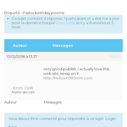
Étiqueté :
Pastor birthday poems
Ce sujet contient 0 réponse, 1 participant et a été mis à jour
pour la dernière fois par
Enzo Cirilli
, le
il y a 8 années et 5
mois
.
Auteur
Messages
13/02/2018 à 13:37
#6530
very good publish, i actually love this
web site, keep on it
http://hellowh983mm.com
Enzo Cirilli
Maître des clés
Auteur
Messages
Vous devez être connecté pour répondre à ce sujet.
Login