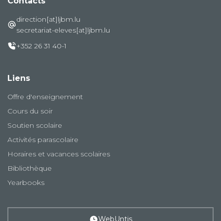
Contacts
direction[at]ljbm.lu
secretariat-eleves[at]ljbm.lu
+352 26 31 40-1
Liens
Offre d'enseignement
Cours du soir
Soutien scolaire
Activités parascolaire
Horaires et vacances scolaires
Bibliothèque
Yearbooks
WebUntis