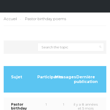
Accueil
Pastor birthday poems
Search
for:
Sujet
Participants
Messages
Dernière
publication
Pastor
1
1
il y a 8 années
birthday
et 5 mois