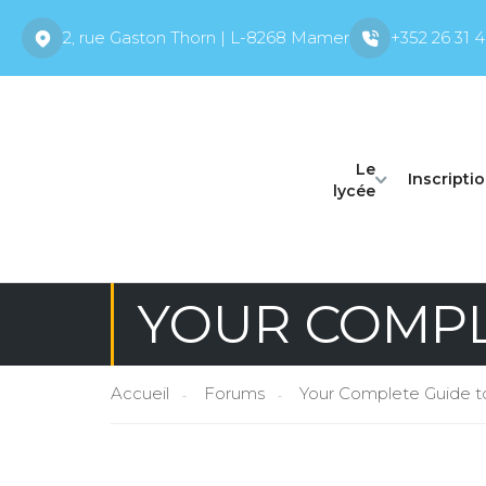
2, rue Gaston Thorn | L-8268 Mamer
+352 26 31 4
Le
Inscripti
lycée
YOUR COMPL
Accueil
Forums
Your Complete Guide t