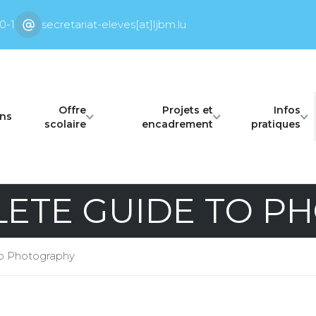
0-1
secretariat-eleves[at]ljbm.lu
Offre
Projets et
Infos
ons
scolaire
encadrement
pratiques
ETE GUIDE TO P
o Photography