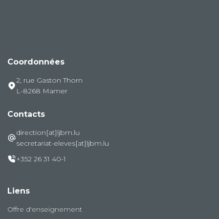
Coordonnées
2, rue Gaston Thorn
L-8268 Mamer
Contacts
direction[at]ljbm.lu
secretariat-eleves[at]ljbm.lu
+352 26 31 40-1
Liens
Offre d'enseignement