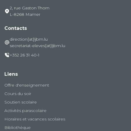
2, rue Gaston Thorn
L-8268 Mamer
Contacts
direction[at]ljbm.lu
secretariat-eleves[at]ljbm.lu
+352 26 31 40-1
Liens
Offre d'enseignement
Cours du soir
Soutien scolaire
Activités parascolaire
Horaires et vacances scolaires
Bibliothèque