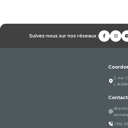
Suivez-nous sur nos réseaux :
Coordo
2, rue 
L-826
Contact
directi
secreta
+352 26