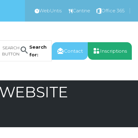
WebUntis
Cantine
Office 365
Search
SEARCH
Contact
Inscriptions
BUTTON
for:
 WEBSITE