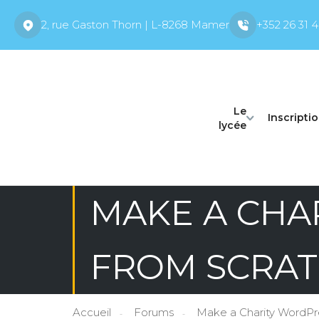
2, rue Gaston Thorn | L-8268 Mamer
+352 26 31 4
Le
Inscripti
lycée
MAKE A CHA
FROM SCRA
Accueil
Forums
Make a Charity WordPr