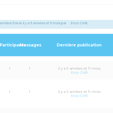
ernière fois le
il y a 9 années et 11 mois
par
Enzo Cirilli
.
Participants
Messages
Dernière publication
1
1
il y a 9 années et 11 mois
Enzo Cirilli
1
1
il y a 9 années et 11 mois
Enzo Cirilli