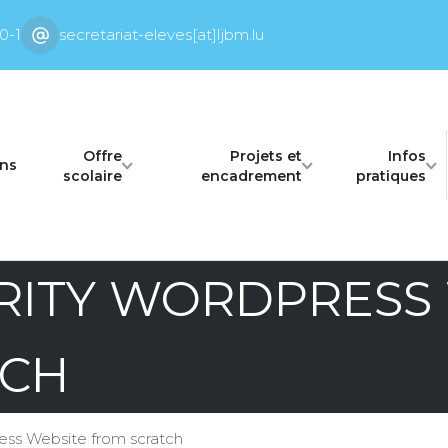
0-1
secretariat-eleves[at]ljbm.lu
Offre
Projets et
Infos
ons
scolaire
encadrement
pratiques
RITY WORDPRESS
TCH
ess Website from scratch