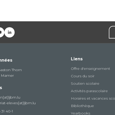
Liens
nnées
Offre d'enseignement
Gaston Thorn
8 Mamer
Cours du soir
Soutien scolaire
s
Activités parascolaire
on[at]ljbm.lu
Horaires et vacances sco
riat-eleves[at]ljbm.lu
Bibliothèque
 31 40-1
Yearbooks