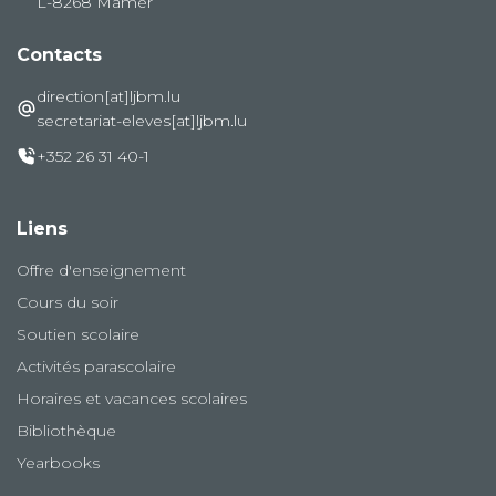
L-8268 Mamer
Contacts
direction[at]ljbm.lu
secretariat-eleves[at]ljbm.lu
+352 26 31 40-1
Liens
Offre d'enseignement
Cours du soir
Soutien scolaire
Activités parascolaire
Horaires et vacances scolaires
Bibliothèque
Yearbooks