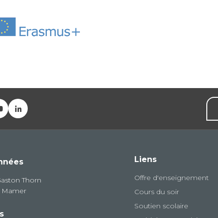
Liens
nnées
Offre d'enseignement
Gaston Thorn
8 Mamer
Cours du soir
Soutien scolaire
s