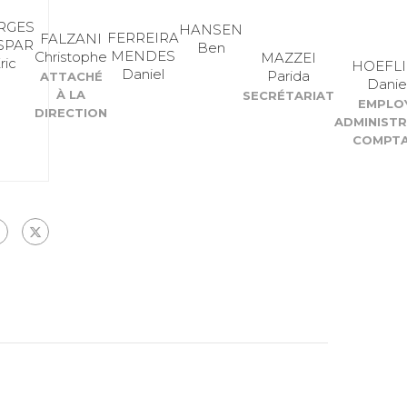
RGES
HANSEN
FERREIRA
FALZANI
SPAR
Ben
MENDES
Christophe
MAZZEI
ric
HOEFLI
Daniel
Parida
ATTACHÉ
Danie
À LA
SECRÉTARIAT
EMPLO
DIRECTION
ADMINISTR
COMPTA