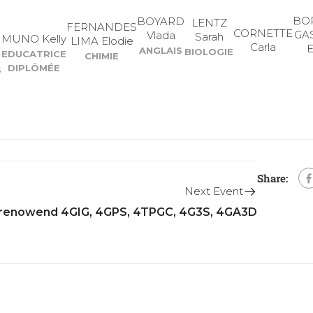
BO
BOYARD
LENTZ
FERNANDES
CORNETTE
GA
Vlada
Sarah
MUNO Kelly
LIMA Elodie
Carla
E
ANGLAIS
BIOLOGIE
EDUCATRICE
CHIMIE
DIPLÔMÉE
S
Share:
Next Event
erenowend 4GIG, 4GPS, 4TPGC, 4G3S, 4GA3D