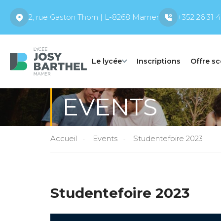
2, rue Gaston Thorn | L-8268 Mamer
+352 26 31 4
Le lycée
Inscriptions
Offre sc
EVENTS
Accueil
Events
Studentefoire 2023
Studentefoire 2023