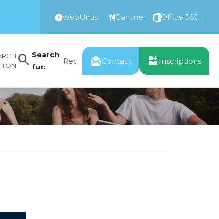
WebUntis
Cantine
Office 365
Search
ARCH
Contact
Inscriptions
TTON
for: