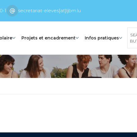
0-1
secretariat-eleves[at]ljbm.lu
SE
olaire
Projets et encadrement
Infos pratiques
BU