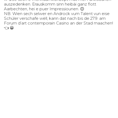
auszedenken. Erauskomm sinn heibäi ganz flott
Aarbechten, hei e puer Impressiounen. 😊
NB: Wien sech selwer en Androck vum Talent vun eise
Schüler verschafe wëll, kann dat nach bis de 27.9. am
Forum d’art contemporain Casino an der Stad maachen!
👈 😀