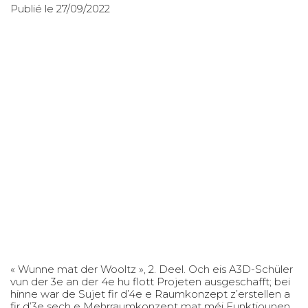
Publié le 27/09/2022
« Wunne mat der Wooltz », 2. Deel. Och eis A3D-Schüler
vun der 3e an der 4e hu flott Projeten ausgeschafft; bei
hinne war de Sujet fir d’4e e Raumkonzept z’erstellen a
fir d’3e sech e Mehrraumkonzept mat méi Funktiounen