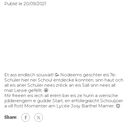
Publié le 20/09/2021
Et ass endlech souwäit! 🥳 Nodeems gëschter eis 7e-
Schüler hier nei Schoul entdecke konnten, sinn haut och
all eis aner Schüler nees zréck an eis Säll sinn nees all
mat Liewe gefëllt. 🤩
Mir freeën eis iech all erëm bei eis ze hunn a wënsche
jidderengem e gudde Start, en erfollegräicht Schouljoer
a vill flott Momenter am Lycée Josy Barthel Mamer. 😊
Share: