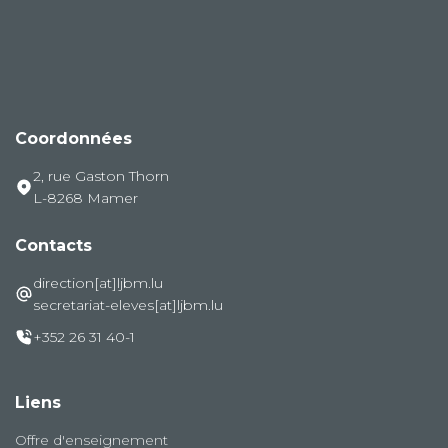
Coordonnées
2, rue Gaston Thorn
L-8268 Mamer
Contacts
direction[at]ljbm.lu
secretariat-eleves[at]ljbm.lu
+352 26 31 40-1
Liens
Offre d'enseignement