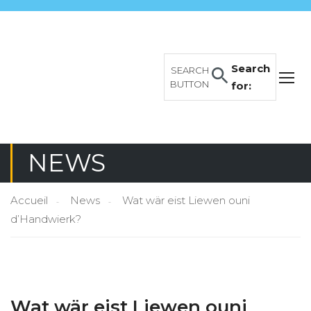
Search
SEARCH
BUTTON
for:
NEWS
Accueil
News
Wat wär eist Liewen ouni
d’Handwierk?
Wat wär eist Liewen ouni