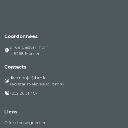
Coordonnées
2, rue Gaston Thorn
L-8268 Mamer
Contacts
direction[at]ljbm.lu
secretariat-eleves[at]ljbm.lu
+352 26 31 40-1
Liens
Offre d'enseignement