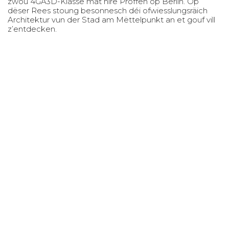
zwou 4GA3D-Klasse mat hire Proffen op Berlin. Op
dëser Rees stoung besonnesch déi ofwiesslungsräich
Architektur vun der Stad am Mëttelpunkt an et gouf vill
z’entdecken.