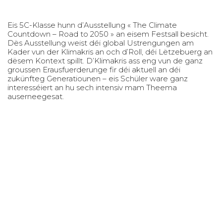
Eis 5C-Klasse hunn d’Ausstellung « The Climate
Countdown – Road to 2050 » an eisem Festsall besicht.
Dës Ausstellung weist déi global Ustrengungen am
Kader vun der Klimakris an och d’Roll, déi Lëtzebuerg an
dësem Kontext spillt. D’Klimakris ass eng vun de ganz
groussen Erausfuerderunge fir déi aktuell an déi
zukünfteg Generatiounen – eis Schüler ware ganz
interesséiert an hu sech intensiv mam Theema
auserneegesat.