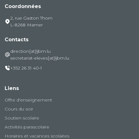
Coordonnées
2, rue Gaston Thorn
L-8268 Mamer
Contacts
direction[at]ljbm.lu
secretariat-eleves[at]ljbm.lu
+352 26 31 40-1
Liens
Offre d'enseignement
Cours du soir
Soutien scolaire
Activités parascolaire
Horaires et vacances scolaires