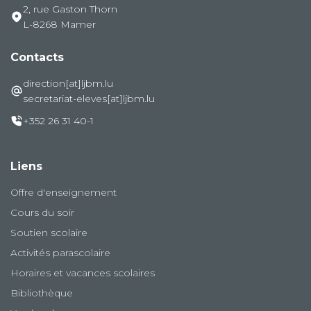
2, rue Gaston Thorn
L-8268 Mamer
Contacts
direction[at]ljbm.lu
secretariat-eleves[at]ljbm.lu
+352 26 31 40-1
Liens
Offre d'enseignement
Cours du soir
Soutien scolaire
Activités parascolaire
Horaires et vacances scolaires
Bibliothèque