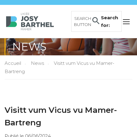
Search
SEARCH
BUTTON
for:
NEWS
Accueil
News
Visitt vum Vicus vu Mamer-
Bartreng
Visitt vum Vicus vu Mamer-
Bartreng
Publié le 06/06/2024