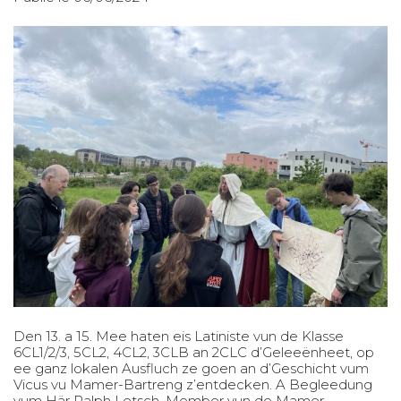
Den 13. a 15. Mee haten eis Latiniste vun de Klasse
6CL1/2/3, 5CL2, 4CL2, 3CLB an 2CLC d’Geleeënheet, op
ee ganz lokalen Ausfluch ze goen an d’Geschicht vum
Vicus vu Mamer-Bartreng z’entdecken. A Begleedung
vum Här Ralph Letsch, Member vun de Mamer