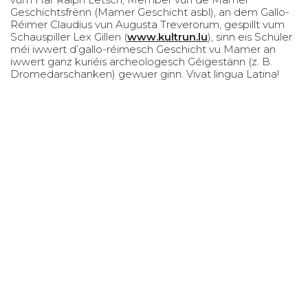
Geschichtsfrënn (Mamer Geschicht asbl), an dem Gallo-
Réimer Claudius vun Augusta Treverorum, gespillt vum
Schauspiller Lex Gillen (
www.kultrun.lu
), sinn eis Schüler
méi iwwert d’gallo-réimesch Geschicht vu Mamer an
iwwert ganz kuriéis archeologesch Géigestänn (z. B.
Dromedarschanken) gewuer ginn. Vivat lingua Latina!