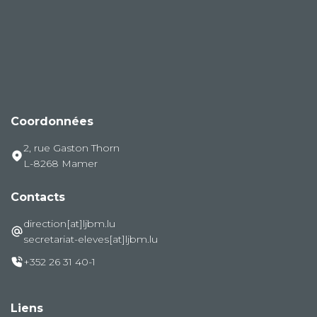
Coordonnées
2, rue Gaston Thorn
L-8268 Mamer
Contacts
direction[at]ljbm.lu
secretariat-eleves[at]ljbm.lu
+352 26 31 40-1
Liens