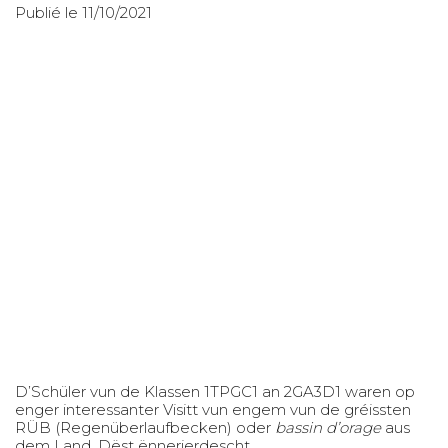
Publié le 11/10/2021
D’Schüler vun de Klassen 1TPGC1 an 2GA3D1 waren op
enger interessanter Visitt vun engem vun de gréissten
RÜB (Regenüberlaufbecken) oder
bassin d’orage
aus
dem Land. Dëst ënnerierdescht