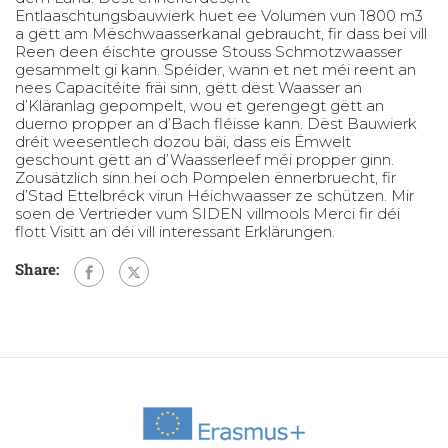
Entlaaschtungsbauwierk huet ee Volumen vun 1800 m3
a gëtt am Mëschwaasserkanal gebraucht, fir dass bei vill
Reen deen éischte grousse Stouss Schmotzwaasser
gesammelt gi kann. Spéider, wann et net méi reent an
nees Capacitéite fräi sinn, gëtt dëst Waasser an
d’Kläranlag gepompelt, wou et gerengegt gëtt an
duerno propper an d’Bach fléisse kann. Dëst Bauwierk
dréit weesentlech dozou bäi, dass eis Ëmwelt
geschount gëtt an d’Waasserleef méi propper ginn.
Zousätzlich sinn hei och Pompelen ënnerbruecht, fir
d’Stad Ettelbréck virun Héichwaasser ze schützen. Mir
soen de Vertrieder vum SIDEN villmools Merci fir déi
flott Visitt an déi vill interessant Erklärungen.
Share: